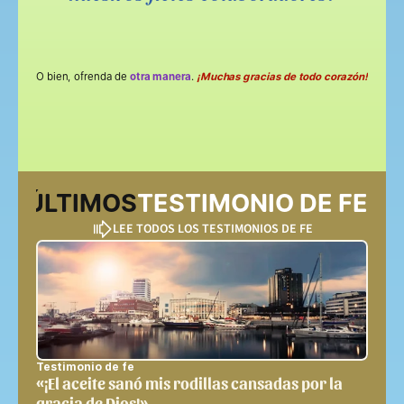
O bien, ofrenda de
otra manera
.
¡Muchas gracias de todo corazón!
OS ÚLTIMOS
TESTIMONIO DE FE
LEE TODOS LOS TESTIMONIOS DE FE
Testimonio de fe
«¡El aceite sanó mis rodillas cansadas por la 
gracia de Dios!»