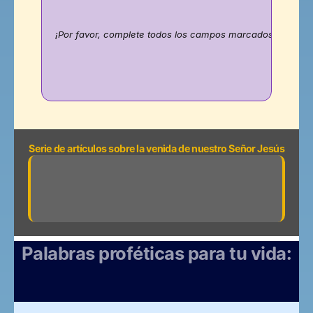
¡Por favor, complete todos los campos marcados con texto
Serie de artículos sobre la venida de nuestro Señor Jesús
Por eso Jesús regresará
Trump ha bomba
– ¿y ahora qué, ba
mirada de Dios?
Palabras proféticas para tu vida:
El Espíritu de Dios nos da sabiduría