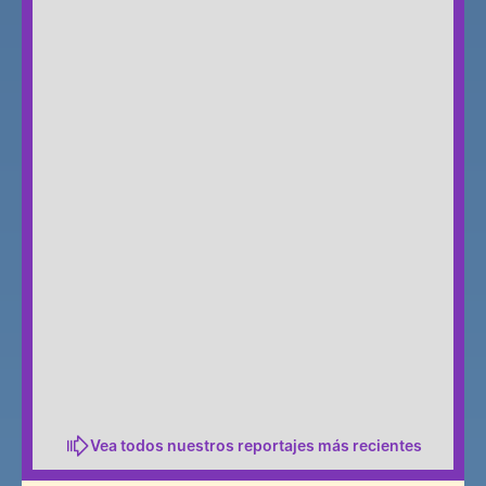
oración de inte
siguiente, las 50 
recuperé la vi
verrugas de mi hija se 
cien por 
habían ido por 
– y desde ento
completo»
leído sin nec
de gaf
Vea todos nuestros reportajes más recientes