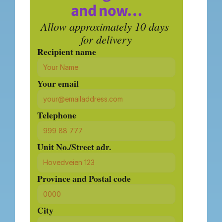
and now…
Allow approximately 10 days 
for delivery
Recipient name
Your email
Telephone
Unit No./Street adr.
Province and Postal code
City