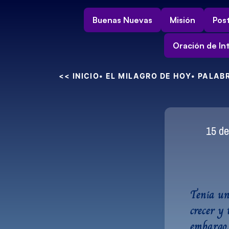
Buenas Nuevas
Misión
Post
Oración de In
<< INICIO
• EL MILAGRO DE HOY
• PALAB
15 de
Tenía un
crecer y
embargo, 