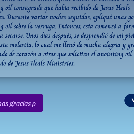
g oil consagrado que había recibido de Jesus Heals 
es. Durante varias noches seguidas, apliqué unas got
g oil sobre la verruga. Entonces, esta comenzó a for
a secarse. Unos días después, se desprendió de mi piel
esta molestia, lo cual me llenó de mucha alegría y gra
do de corazón a otros que soliciten el anointing oil 
do de Jesus Heals Ministries.
as gracias por su apoyo!