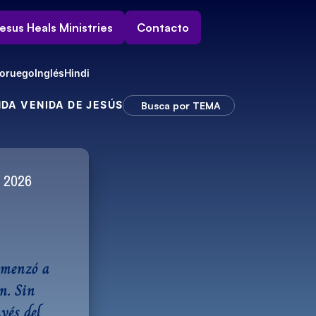
esus Heals Ministries
Contacto
oruego
Inglés
Hindi
NDA VENIDA DE JESÚS
Busca por TEMA
e 2026
Imagen ilustrativa
omenzó a 
. Sin 
és del 