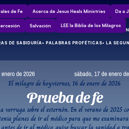
ales de Fe
Acerca de Jesus Heals Ministries
Da a J
LEE la Biblia de los Milagros
tercesión
Salvación
N
RAS DE SABIDURÍA
• PALABRAS PROFÉTICAS
• LA SEGU
 enero de 2026
sábado, 17 de enero d
El milagro de hoy
viernes, 16 de enero de 2026
Prueba de fe
a verruga sobre el esternón. En el verano de 2025 c
 tenía planes de ir al médico para que me examinaran
antes de ir al médico, quise buscar la sanidad a trav