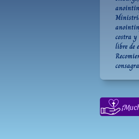
anointin
Ministri
anointin
costra y 
libre de 
Recomien
consagra
¡Much