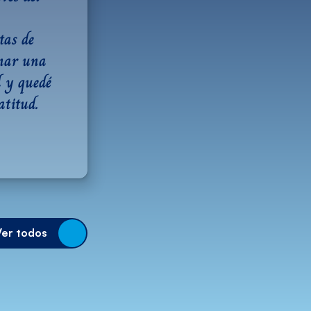
as de 
mar una 
 y quedé 
titud. 
Ver todos