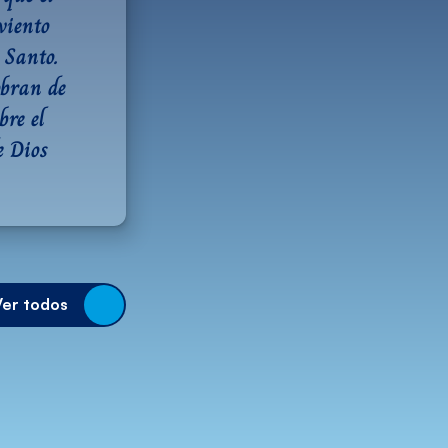
iento 
Santo. 
bran de 
re el 
 Dios 
Ver todos