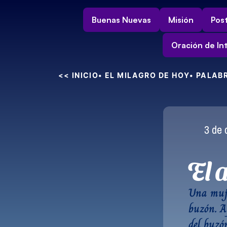
Buenas Nuevas
Misión
Post
Oración de In
<< INICIO
• EL MILAGRO DE HOY
• PALAB
3 de 
El a
Una muje
buzón. A
del buzón