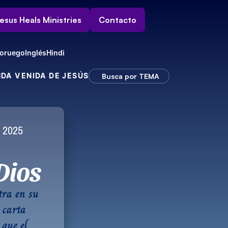
esus Heals Ministries
Contacto
oruego
Inglés
Hindi
NDA VENIDA DE JESÚS
Busca por TEMA
e 2025
Imagen ilustrativa
 Dios
ra en su 
carta 
que el 