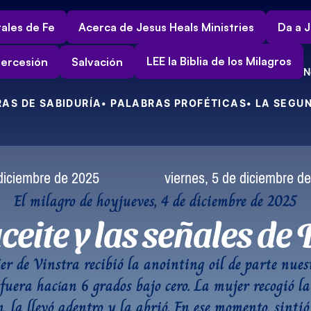
ales de Fe
Acerca de Jesus Heals Ministries
Da a J
LEE la Biblia de los Milagros
tercesión
Salvación
N
RAS DE SABIDURÍA
• PALABRAS PROFÉTICAS
• LA SEGU
diciembre de 2025
viernes, 5 de diciembre d
El milagro de hoy
jueves, 4 de diciembre de 2025
ceite y las señales de
r de Vinstra recibió la anointing oil de parte nuest
fuera hacían 6 grados bajo cero. La mujer recogió la 
, la llevó adentro y la abrió. En ese momento, sintió 