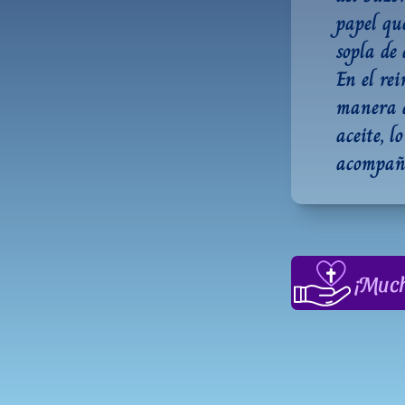
papel que
sopla de 
En el re
manera d
aceite, l
acompaña
¡Much