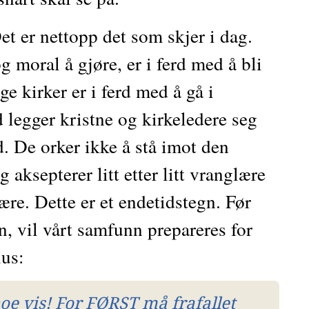
et er nettopp det som skjer i dag. 
 moral å gjøre, er i ferd med å bli 
e kirker er i ferd med å gå i 
 legger kristne og kirkeledere seg 
d. De orker ikke å stå imot den 
 aksepterer litt etter litt vranglære 
ære. Dette er et endetidstegn. Før 
, vil vårt samfunn prepareres for 
lus:
e vis! For FØRST må frafallet 