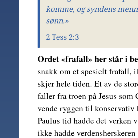
komme, og syndens mennes
sønn.»
2 Tess 2:3
Ordet «frafall» her står i b
snakk om et spesielt frafall, i
skjer hele tiden. Et av de sto
faller fra troen på Jesus som
vende ryggen til konservativ k
Paulus tid hadde det verken vær
ikke hadde verdensherskeren A