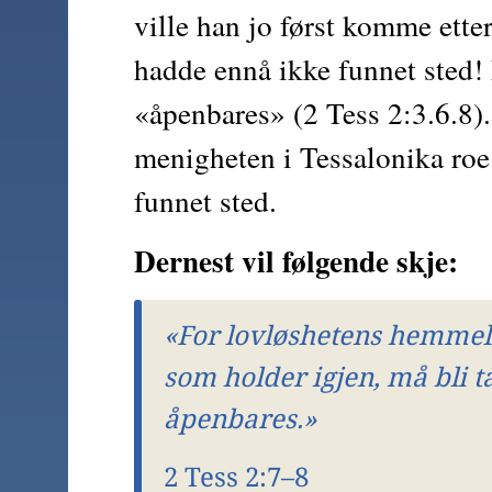
ville han jo først komme ette
hadde ennå ikke funnet sted! 
«åpenbares» (2 Tess 2:3.6.8)
menigheten i Tessalonika roe
funnet sted.
Dernest vil følgende skje: 
«For lovløshetens hemmelig
som holder igjen, må bli ta
åpenbares.»
2 Tess 2:7–8