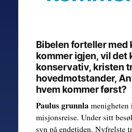
Bibelen forteller med k
kommer igjen, vil det k
konservativ, kristen tr
hovedmotstander, Antik
hvem kommer først?
Paulus grunnla
 menigheten i
misjonsreise. Under sitt besøk
syn på endetiden. Nyfrelste t