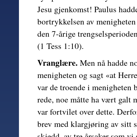
Jesu gjenkomst! Paulus hadde
bortrykkelsen av menigheten
den 7-årige trengselsperiode
(1 Tess 1:10).
Vranglære.
 Men nå hadde noe
menigheten og sagt «at Herren
var de troende i menigheten bl
rede, noe måtte ha vært galt m
var fortvilet over dette. Derfo
brev med klargjøring av sitt 
skjedd, av tre årsaker som vi 