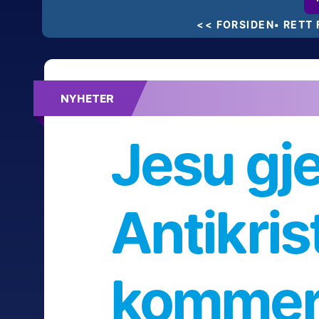
<<
 FORSIDEN
• RETT 
NYHETER
Feiret 55-års bryllupsdag – med kra
Jesu gj
Antikris
kommer 