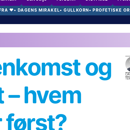
FRA 
❤️
• DAGENS MIRAKEL
• GULLKORN
• PROFETISKE O
ft!
Min nye indiske venn tok vel imot meg i sin fine, gule tax
enkomst og 
DAT
TE
t – hvem 
først?