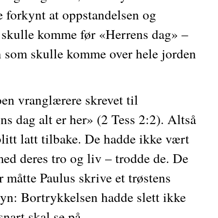
 forkynt at oppstandelsen og 
 skulle komme før «Herrens dag» – 
n som skulle komme over hele jorden 
n vranglærere skrevet til 
s dag alt er her» (2 Tess 2:2). Altså 
itt latt tilbake. De hadde ikke vært 
ed deres tro og liv – trodde de. De 
r måtte Paulus skrive et trøstens 
syn: Bortrykkelsen hadde slett ikke 
snart skal se på.