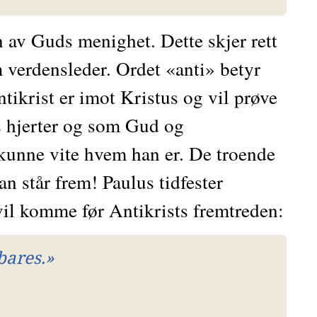
 av Guds menighet. Dette skjer rett 
 verdensleder. Ordet «anti» betyr 
ntikrist er imot Kristus og vil prøve 
s hjerter og som Gud og 
 kunne vite hvem han er. De troende 
 står frem! Paulus tidfester 
vil komme før Antikrists fremtreden:
bares.»