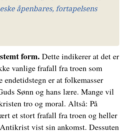
ke åpenbares, fortapelsens 
estemt form.
 Dette indikerer at det er 
kke vanlige frafall fra troen som 
re endetidstegn er at folkemasser 
 Guds Sønn og hans lære. Mange vil 
risten tro og moral. Altså: På 
t et stort frafall fra troen og heller 
ntikrist vist sin ankomst. Dessuten 