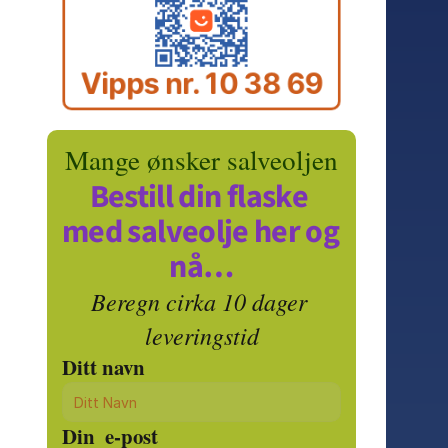
Vipps nr. 10 38 69
Mange ønsker salveoljen
Bestill din flaske 
med salveolje her og 
nå…
Beregn cirka 10 dager 
leveringstid
Ditt navn
Din  e-post