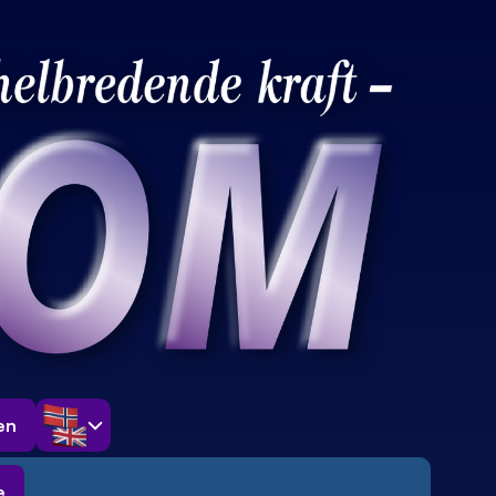
Select Language
en
e