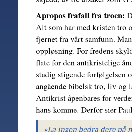
Apropos frafall fra troen:
 D
Alt som har med kristen tro og
fjernet fra vårt samfunn. Mang
oppløsning. For fredens skyld
flate for den antikristelige ån
stadig stigende forfølgelsen og
angående bibelsk tro, liv og l
Antikrist åpenbares for verden
hans komme. Derfor sier Pau
«La ingen bedra dere på no