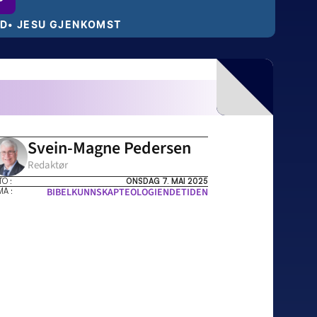
RD
• JESU GJENKOMST
ivan
– Så kom sjokket!
Da dukket elektriker Rudolf opp!
Svein-Magne Pedersen
Redaktør
O :
ONSDAG 7. MAI 2025
BIBELKUNNSKAP
TEOLOGI
ENDETIDEN
MA :