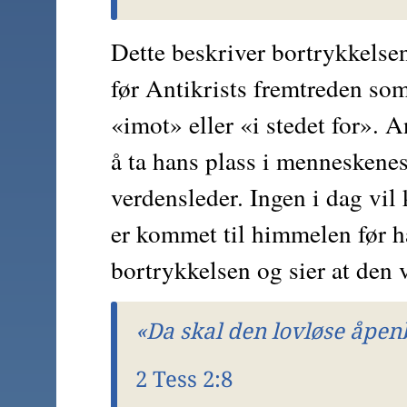
Dette beskriver bortrykkelsen
før Antikrists fremtreden som
«imot» eller «i stedet for». A
å ta hans plass i menneskene
verdensleder. Ingen i dag vil
er kommet til himmelen før han
bortrykkelsen og sier at den 
«Da skal den lovløse åpen
2 Tess 2:8