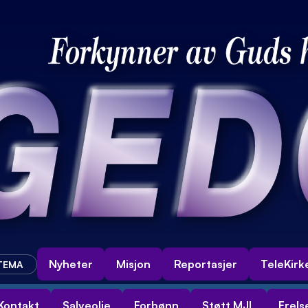
Nyheter
Misjon
Reportasjer
TeleKirk
 TEMA
Kontakt
Salveolje
Forbønn
Støtt MJL
Frels