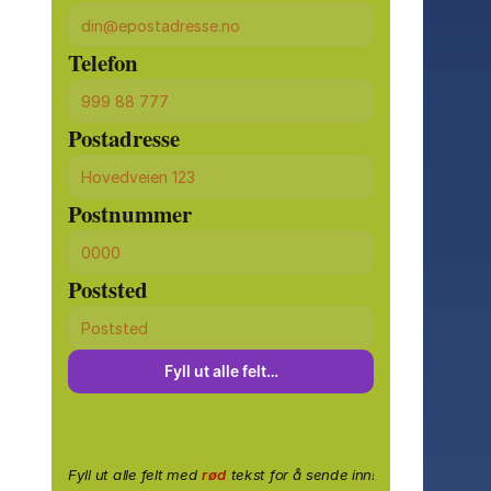
Telefon
Postadresse
Postnummer
Poststed
Fyll ut alle felt…
Fyll ut alle felt med
rød
tekst for å sende inn!