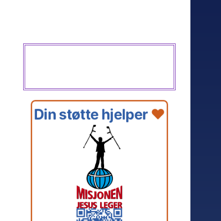
Din støtte hjelper 
❤️