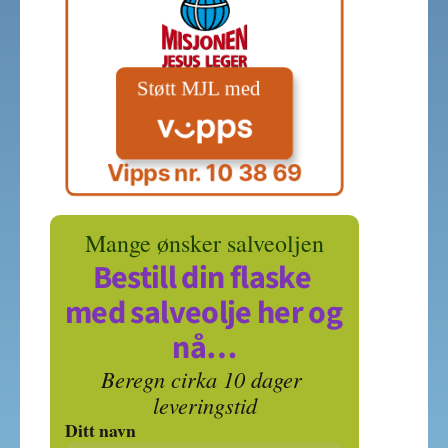
Vipps nr. 10 38 69
Mange ønsker salveoljen
Bestill din flaske 
med salveolje her og 
nå…
Beregn cirka 10 dager 
leveringstid
Ditt navn