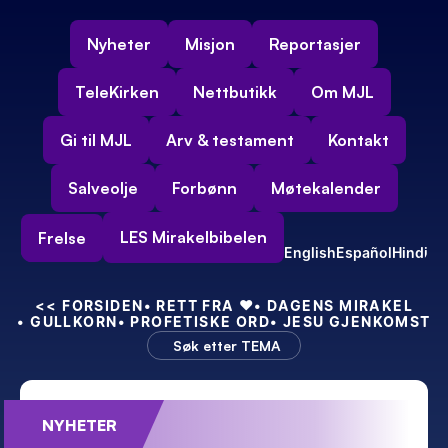
Nyheter
Misjon
Reportasjer
TeleKirken
Nettbutikk
Om MJL
Gi til MJL
Arv & testament
Kontakt
Salveolje
Forbønn
Møtekalender
LES Mirakelbibelen
Frelse
English
Español
Hindi
<<
 FORSIDEN
• RETT FRA 
❤️
• DAGENS MIRAKEL
• GULLKORN
• PROFETISKE ORD
• JESU GJENKOMST
Søk etter TEMA
NYHETER
Feiret 55-års bryllupsdag – med kraft!
Min nye indiske 