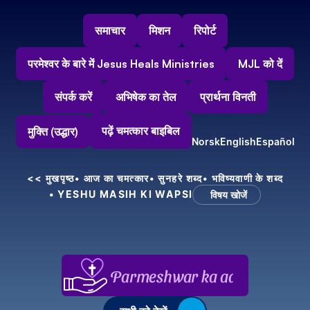
समाचार
मिशन
रिपोर्ट
परमेश्वर के बारे में Jesus Heals Ministries
MJL को दें
संपर्क करें
अभिषेक का तेल
प्रार्थना विनती
पढ़ें चमत्कार बाइबिल
मुक्ति (उद्धार)
Norsk
English
Español
<< मुखपृष्ठ
• आज का चमत्कार
• सुनहरे शब्द
• भविष्यवाणी के शब्द
• YESHU MASIH KI WAPSI
विषय खोजें
Parmeshwar ka aabhar, aapke 