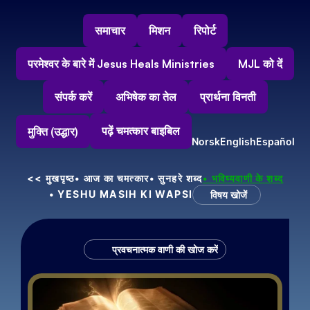
समाचार
मिशन
रिपोर्ट
परमेश्वर के बारे में Jesus Heals Ministries
MJL को दें
संपर्क करें
अभिषेक का तेल
प्रार्थना विनती
पढ़ें चमत्कार बाइबिल
मुक्ति (उद्धार)
Norsk
English
Español
<< मुखपृष्ठ
• आज का चमत्कार
• सुनहरे शब्द
• भविष्यवाणी के शब्द
• YESHU MASIH KI WAPSI
विषय खोजें
प्रवचनात्मक वाणी की खोज करें