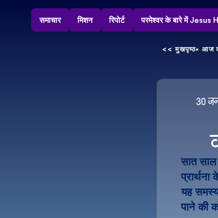
समाचार
मिशन
रिपोर्ट
परमेश्वर के बारे में Jesu
<< मुखपृष्ठ
• आज क
30 जन
सात साल प
प्रार्थना
यह समस्या
पाने की क