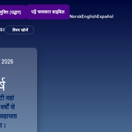
पढ़ें चमत्कार बाइबिल
मुक्ति (उद्धार)
Norsk
English
Español
SI
विषय खोजें
ी 2026
ष
चित्रण छवि
 वहां 
षों से 
सहायता 
ुआ।