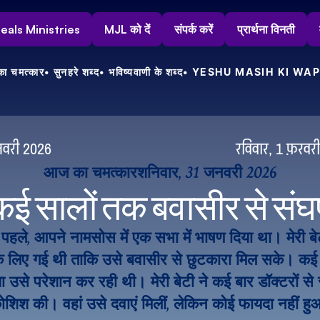
s Heals Ministries
MJL को दें
संपर्क करें
प्रार्थना विनती
ा चमत्कार
• सुनहरे शब्द
• भविष्यवाणी के शब्द
• YESHU MASIH KI WAP
वरी 2026
रविवार, 1 फ़रवर
आज का चमत्कार
शनिवार, 31 जनवरी 2026
कई सालों तक बवासीर से संघर्
हले, आपने नामसोस में एक सभा में भाषण दिया था। मेरी बेटी
 के लिए गई थी ताकि उसे बवासीर से छुटकारा मिल सके। कई वर्
 उसे परेशान कर रही थी। मेरी बेटी ने कई बार डॉक्टरों से 
ोशिश की। वहां उसे दवाएं मिलीं, लेकिन कोई फायदा नहीं ह