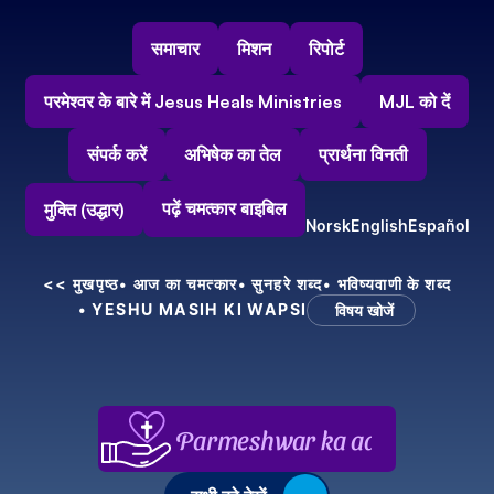
समाचार
मिशन
रिपोर्ट
परमेश्वर के बारे में Jesus Heals Ministries
MJL को दें
संपर्क करें
अभिषेक का तेल
प्रार्थना विनती
पढ़ें चमत्कार बाइबिल
मुक्ति (उद्धार)
Norsk
English
Español
<< मुखपृष्ठ
• आज का चमत्कार
• सुनहरे शब्द
• भविष्यवाणी के शब्द
• YESHU MASIH KI WAPSI
विषय खोजें
Parmeshwar ka aabhar, aapke 