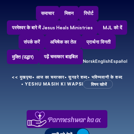
समाचार
मिशन
रिपोर्ट
परमेश्वर के बारे में Jesus Heals Ministries
MJL को दें
संपर्क करें
अभिषेक का तेल
प्रार्थना विनती
पढ़ें चमत्कार बाइबिल
मुक्ति (उद्धार)
Norsk
English
Español
<< मुखपृष्ठ
• आज का चमत्कार
• सुनहरे शब्द
• भविष्यवाणी के शब्द
• YESHU MASIH KI WAPSI
विषय खोजें
Parmeshwar ka aabhar, aapke 