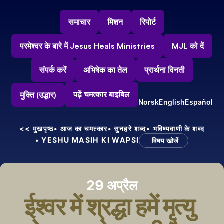
समाचार
मिशन
रिपोर्ट
परमेश्वर के बारे में Jesus Heals Ministries
MJL को दें
संपर्क करें
अभिषेक का तेल
प्रार्थना विनती
पढ़ें चमत्कार बाइबिल
मुक्ति (उद्धार)
Norsk
English
Español
<< मुखपृष्ठ
• आज का चमत्कार
• सुनहरे शब्द
• भविष्यवाणी के शब्द
• YESHU MASIH KI WAPSI
विषय खोजें
29 अप्रैल
ईश्वर में श्रद्धा हमें मृत्यु 