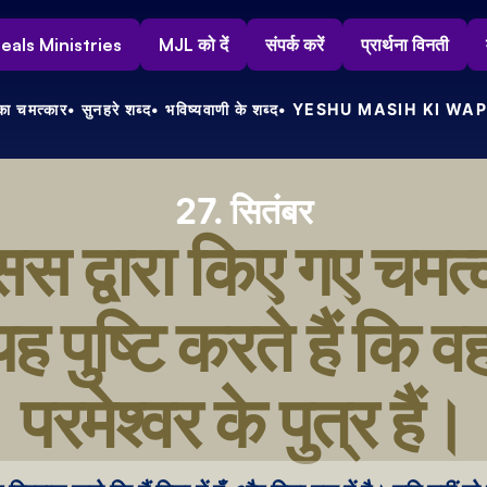
s Heals Ministries
MJL को दें
संपर्क करें
प्रार्थना विनती
ा चमत्कार
• सुनहरे शब्द
• भविष्यवाणी के शब्द
• YESHU MASIH KI WAP
27. सितंबर
स द्वारा किए गए चमत्
ह पुष्टि करते हैं कि वह
परमेश्वर के पुत्र हैं।