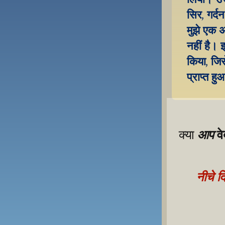
सिर, गर्दन
मुझे एक 
नहीं है। 
किया, जिस
प्राप्त हु
व
आप
क्या 
नीचे द