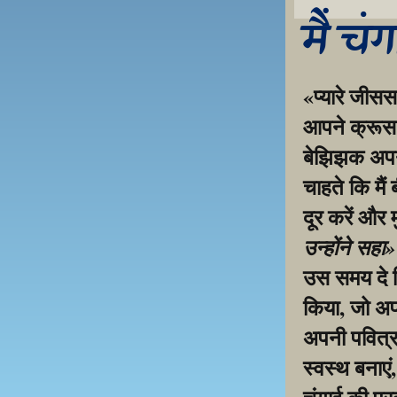
मैं चं
«प्यारे जीसस
आपने क्रूस प
बेझिझक अपनी 
चाहते कि मैं
दूर करें और 
उन्होंने सहा
उस समय दे द
किया, जो अप
अपनी पवित्र 
स्वस्थ बनाएं