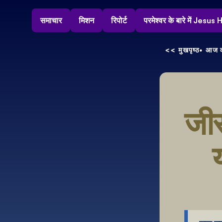
समाचार
मिशन
रिपोर्ट
परमेश्वर के बारे में Jesu
<< मुखपृष्ठ
• आज क
जीस
य