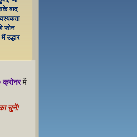
सके बाद 
वश्यकता 
ो फोन 
ं उद्धार 
 क्रोनर
 में 
 चुनें!
 samarthan ke liye!