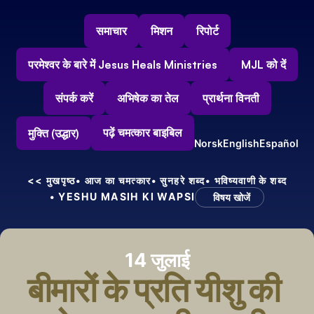
समाचार
मिशन
रिपोर्ट
परमेश्वर के बारे में Jesus Heals Ministries
MJL को दें
संपर्क करें
अभिषेक का तेल
प्रार्थना विनती
पढ़ें चमत्कार बाइबिल
मुक्ति (उद्धार)
Norsk
English
Español
<< मुखपृष्ठ
• आज का चमत्कार
• सुनहरे शब्द
• भविष्यवाणी के शब्द
• YESHU MASIH KI WAPSI
विषय खोजें
14 जुलाई
बीमारों के प्रति यीशु की 