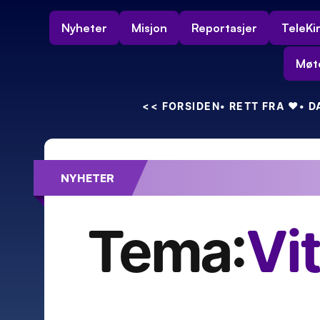
Nyheter
Misjon
Reportasjer
TeleKi
Møt
<<
 FORSIDEN
• RETT FRA 
❤️
• 
NYHETER
Feiret 55-års bryllupsdag – med kra
Tema:
Vi