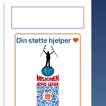
Din støtte hjelper 
❤️