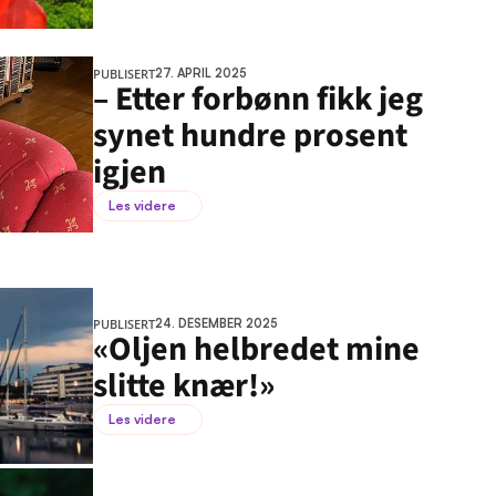
PUBLISERT
27. APRIL 2025
– Etter forbønn fikk jeg 
synet hundre prosent 
igjen
Les videre
PUBLISERT
24. DESEMBER 2025
«Oljen helbredet mine 
slitte knær!»
Les videre