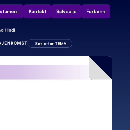
estament
Kontakt
Salveolje
Forbønn
ol
Hindi
 GJENKOMST
Søk etter TEMA
ivan
– Så kom sjokket!
Da dukket elektriker Rudolf opp!