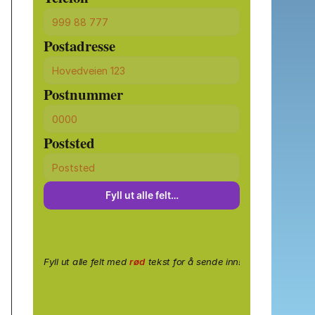
Postadresse
Postnummer
Poststed
Fyll ut alle felt…
Fyll ut alle felt med
rød
tekst for å sende inn!