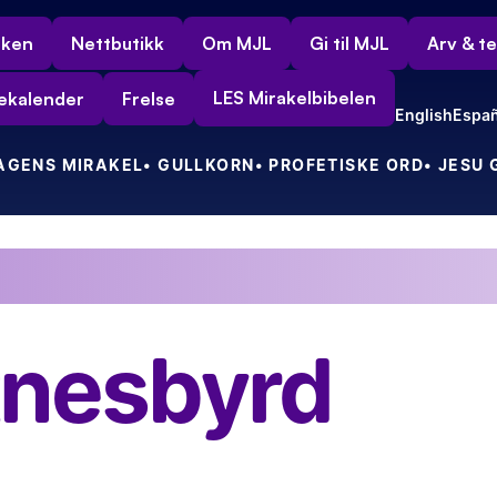
rken
Nettbutikk
Om MJL
Gi til MJL
Arv & t
LES Mirakelbibelen
ekalender
Frelse
English
Españ
DAGENS MIRAKEL
• GULLKORN
• PROFETISKE ORD
• JESU
ft!
Min nye indiske venn tok vel imot meg i sin fine, gule tax
tnesbyrd