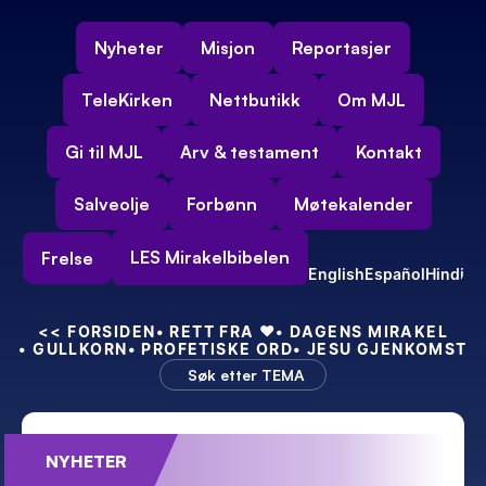
Nyheter
Misjon
Reportasjer
TeleKirken
Nettbutikk
Om MJL
Gi til MJL
Arv & testament
Kontakt
Salveolje
Forbønn
Møtekalender
LES Mirakelbibelen
Frelse
English
Español
Hindi
<<
 FORSIDEN
• RETT FRA 
❤️
• DAGENS MIRAKEL
• GULLKORN
• PROFETISKE ORD
• JESU GJENKOMST
Søk etter TEMA
NYHETER
Feiret 55-års bryllupsdag – med kraft!
Min nye indiske 