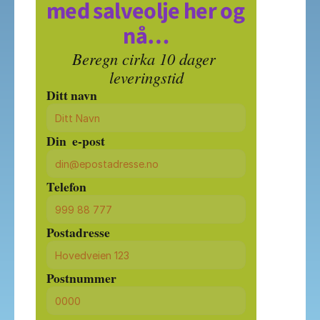
med salveolje her og 
nå…
Beregn cirka 10 dager 
leveringstid
Ditt navn
Din  e-post
Telefon
Postadresse
Postnummer