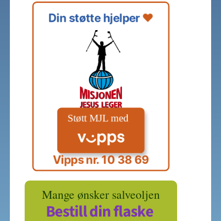
Din støtte hjelper 
❤️
Vipps nr. 10 38 69
Mange ønsker salveoljen
Bestill din flaske 