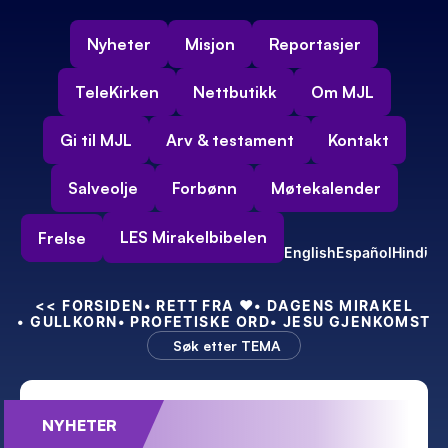
Nyheter
Misjon
Reportasjer
TeleKirken
Nettbutikk
Om MJL
Gi til MJL
Arv & testament
Kontakt
Salveolje
Forbønn
Møtekalender
LES Mirakelbibelen
Frelse
English
Español
Hindi
<<
 FORSIDEN
• RETT FRA 
❤️
• DAGENS MIRAKEL
• GULLKORN
• PROFETISKE ORD
• JESU GJENKOMST
Søk etter TEMA
NYHETER
Feiret 55-års bryllupsdag – med kraft!
Min nye indiske 