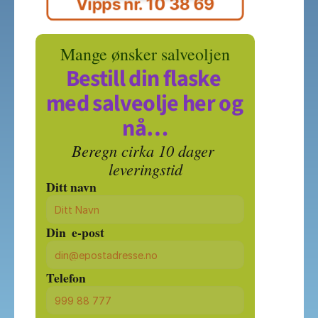
Vipps nr. 10 38 69
Mange ønsker salveoljen
Bestill din flaske 
med salveolje her og 
nå…
Beregn cirka 10 dager 
leveringstid
Ditt navn
Din  e-post
Telefon