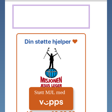
Din støtte hjelper 
❤️