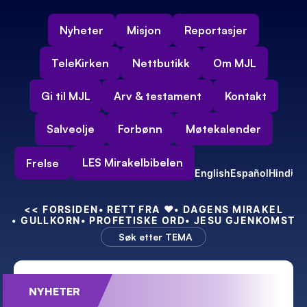
Nyheter
Misjon
Reportasjer
TeleKirken
Nettbutikk
Om MJL
Gi til MJL
Arv & testament
Kontakt
Salveolje
Forbønn
Møtekalender
LES Mirakelbibelen
Frelse
English
Español
Hindi
<<
 FORSIDEN
• RETT FRA 
❤️
• DAGENS MIRAKEL
• GULLKORN
• PROFETISKE ORD
• JESU GJENKOMST
Søk etter TEMA
NYHETER
Feiret 55-års bryllupsdag – med kraft!
Min nye indiske 