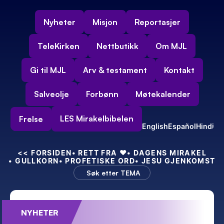
Nyheter
Misjon
Reportasjer
TeleKirken
Nettbutikk
Om MJL
Gi til MJL
Arv & testament
Kontakt
Salveolje
Forbønn
Møtekalender
LES Mirakelbibelen
Frelse
English
Español
Hindi
<<
 FORSIDEN
• RETT FRA 
❤️
• DAGENS MIRAKEL
• GULLKORN
• PROFETISKE ORD
• JESU GJENKOMST
Søk etter TEMA
NYHETER
Feiret 55-års bryllupsdag – med kraft!
Min nye indiske 