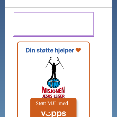
Din støtte hjelper 
❤️