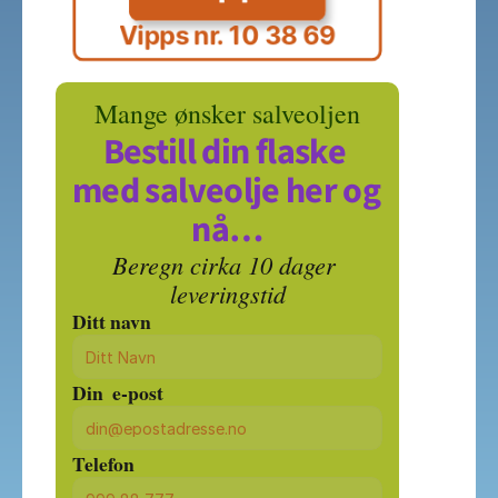
Vipps nr. 10 38 69
Mange ønsker salveoljen
Bestill din flaske 
med salveolje her og 
nå…
Beregn cirka 10 dager 
leveringstid
Ditt navn
Din  e-post
Telefon