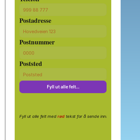
Postadresse
Postnummer
Poststed
Fyll ut alle felt…
Fyll ut alle felt med
rød
tekst for å sende inn!