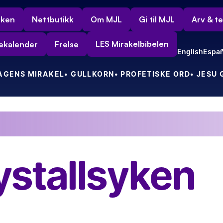
rken
Nettbutikk
Om MJL
Gi til MJL
Arv & t
LES Mirakelbibelen
ekalender
Frelse
English
Españ
DAGENS MIRAKEL
• GULLKORN
• PROFETISKE ORD
• JESU
ft!
Min nye indiske venn tok vel imot meg i sin fine, gule tax
ystallsyken