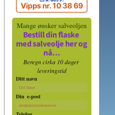
Vipps nr. 10 38 69
Mange ønsker salveoljen
Bestill din flaske 
med salveolje her og 
nå…
Beregn cirka 10 dager 
leveringstid
Ditt navn
Din  e-post
Telefon