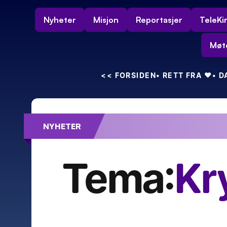
Nyheter
Misjon
Reportasjer
TeleKi
Møt
<<
 FORSIDEN
• RETT FRA 
❤️
• 
NYHETER
Feiret 55-års bryllupsdag – med kra
Tema:
Kr