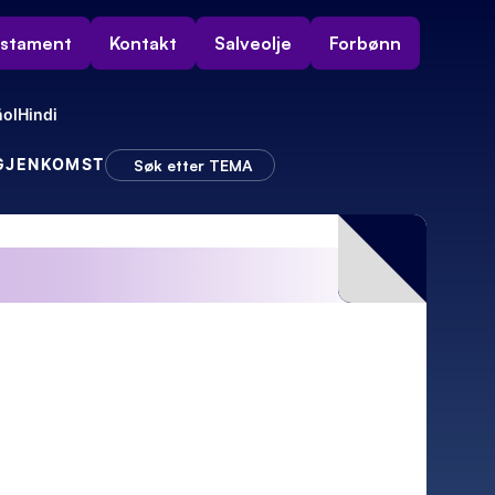
estament
Kontakt
Salveolje
Forbønn
ol
Hindi
 GJENKOMST
Søk etter TEMA
ivan
– Så kom sjokket!
Da dukket elektriker Rudolf opp!