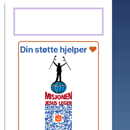
Din støtte hjelper 
❤️