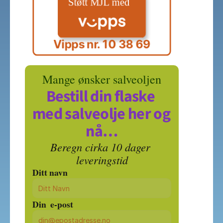
Vipps nr. 10 38 69
Mange ønsker salveoljen
Bestill din flaske 
med salveolje her og 
nå…
Beregn cirka 10 dager 
leveringstid
Ditt navn
Din  e-post