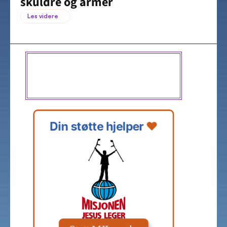
skuldre og armer
Les videre
Din støtte hjelper 
❤️