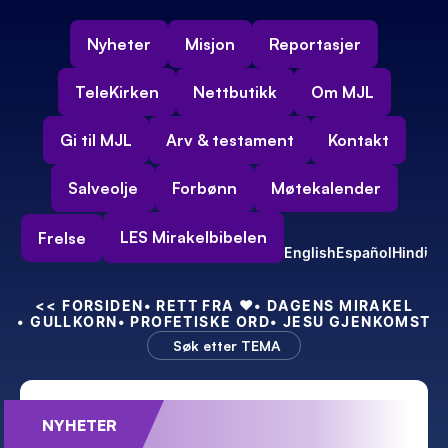
Nyheter
Misjon
Reportasjer
TeleKirken
Nettbutikk
Om MJL
Gi til MJL
Arv & testament
Kontakt
Salveolje
Forbønn
Møtekalender
LES Mirakelbibelen
Frelse
English
Español
Hindi
<<
 FORSIDEN
• RETT FRA 
❤️
• DAGENS MIRAKEL
• GULLKORN
• PROFETISKE ORD
• JESU GJENKOMST
Søk etter TEMA
NYHETER
Feiret 55-års bryllupsdag – med kraft!
Min nye indiske 