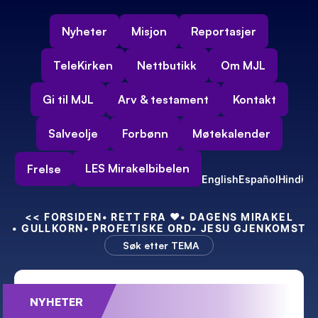
Nyheter
Misjon
Reportasjer
TeleKirken
Nettbutikk
Om MJL
Gi til MJL
Arv & testament
Kontakt
Salveolje
Forbønn
Møtekalender
LES Mirakelbibelen
Frelse
English
Español
Hindi
<<
 FORSIDEN
• RETT FRA 
❤️
• DAGENS MIRAKEL
• GULLKORN
• PROFETISKE ORD
• JESU GJENKOMST
Søk etter TEMA
NYHETER
Feiret 55-års bryllupsdag – med kraft!
Min nye indiske 