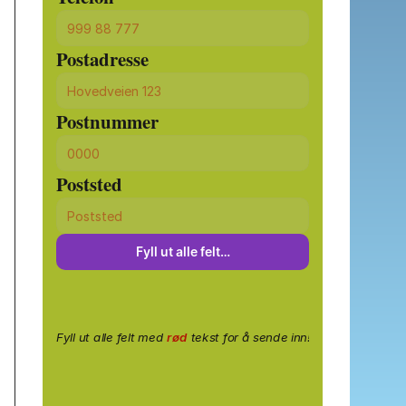
Postadresse
Postnummer
Poststed
Fyll ut alle felt…
Fyll ut alle felt med
rød
tekst for å sende inn!