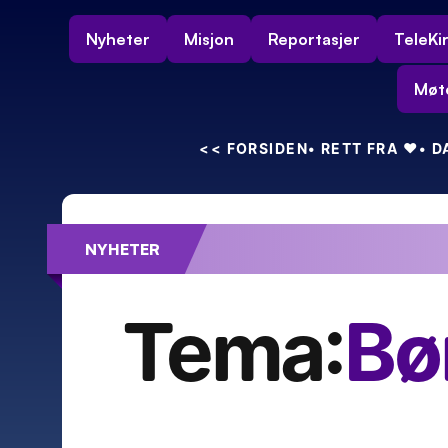
Nyheter
Misjon
Reportasjer
TeleKi
Møt
<<
 FORSIDEN
• RETT FRA 
❤️
• 
NYHETER
Feiret 55-års bryllupsdag – med kra
Tema:
Bø