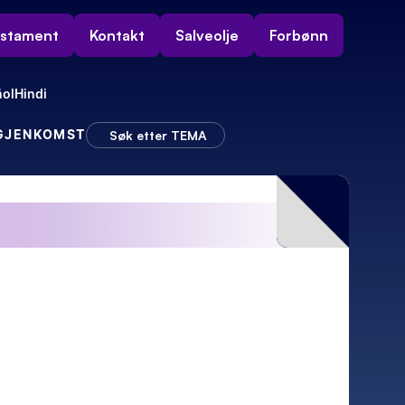
estament
Kontakt
Salveolje
Forbønn
ol
Hindi
 GJENKOMST
Søk etter TEMA
ivan
– Så kom sjokket!
Da dukket elektriker Rudolf opp!