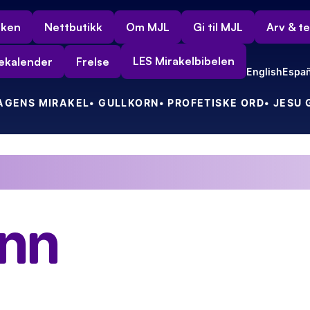
rken
Nettbutikk
Om MJL
Gi til MJL
Arv & t
LES Mirakelbibelen
ekalender
Frelse
English
Españ
DAGENS MIRAKEL
• GULLKORN
• PROFETISKE ORD
• JESU
ft!
Min nye indiske venn tok vel imot meg i sin fine, gule tax
nn