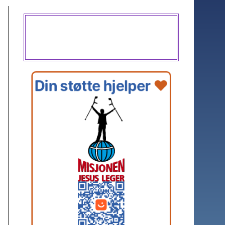
Din støtte hjelper 
❤️