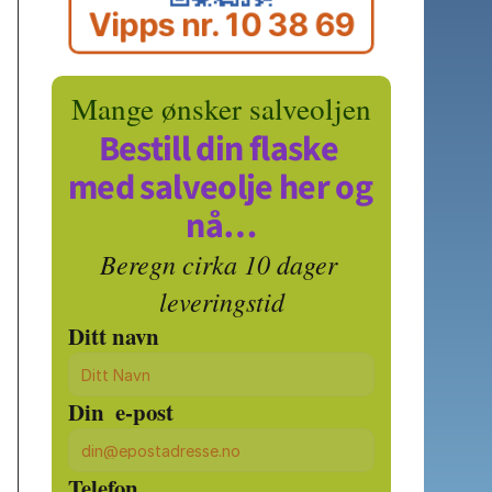
Vipps nr. 10 38 69
Mange ønsker salveoljen
Bestill din flaske 
med salveolje her og 
nå…
Beregn cirka 10 dager 
leveringstid
Ditt navn
Din  e-post
Telefon