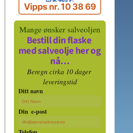
Vipps nr. 10 38 69
Mange ønsker salveoljen
Bestill din flaske 
med salveolje her og 
nå…
Beregn cirka 10 dager 
leveringstid
Ditt navn
Din  e-post
Telefon