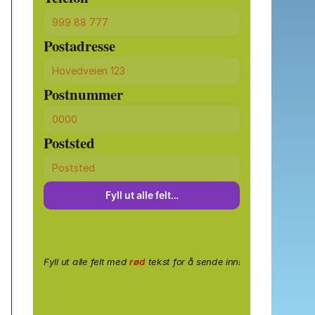
Postadresse
Postnummer
Poststed
Fyll ut alle felt…
Fyll ut alle felt med
rød
tekst for å sende inn!