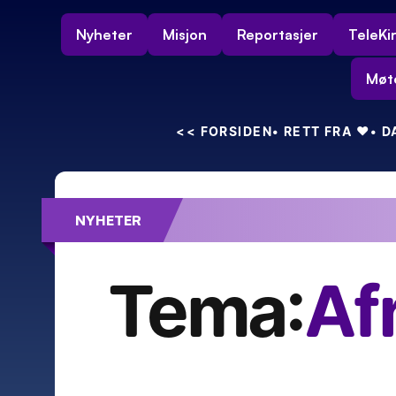
Nyheter
Misjon
Reportasjer
TeleKi
Møt
<<
 FORSIDEN
• RETT FRA 
❤️
• 
NYHETER
Feiret 55-års bryllupsdag – med kra
Tema:
Af