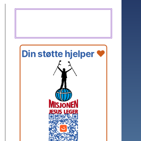
Din støtte hjelper 
❤️