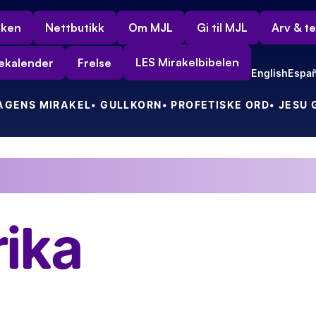
rken
Nettbutikk
Om MJL
Gi til MJL
Arv & t
LES Mirakelbibelen
ekalender
Frelse
English
Españ
DAGENS MIRAKEL
• GULLKORN
• PROFETISKE ORD
• JESU
ft!
Min nye indiske venn tok vel imot meg i sin fine, gule tax
rika