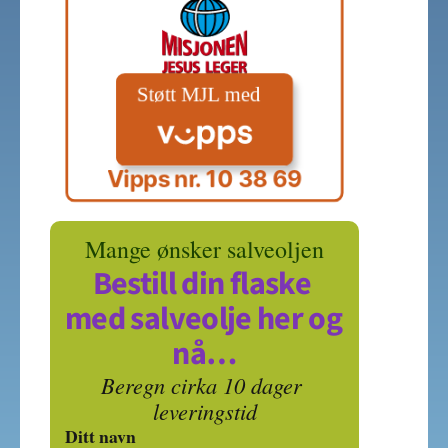
Vipps nr. 10 38 69
Mange ønsker salveoljen
Bestill din flaske 
med salveolje her og 
nå…
Beregn cirka 10 dager 
leveringstid
Ditt navn