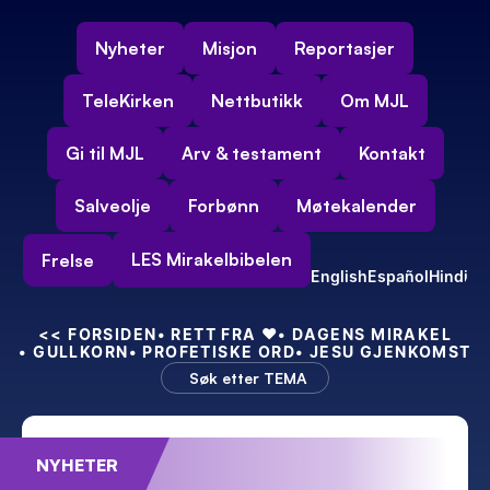
Nyheter
Misjon
Reportasjer
TeleKirken
Nettbutikk
Om MJL
Gi til MJL
Arv & testament
Kontakt
Salveolje
Forbønn
Møtekalender
LES Mirakelbibelen
Frelse
English
Español
Hindi
<<
 FORSIDEN
• RETT FRA 
❤️
• DAGENS MIRAKEL
• GULLKORN
• PROFETISKE ORD
• JESU GJENKOMST
Søk etter TEMA
NYHETER
Feiret 55-års bryllupsdag – med kraft!
Min nye indiske 