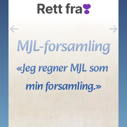
Rett fra
❣️
←
→
MJL-forsamling
«Jeg regner MJL som 
min forsamling.»