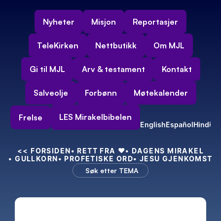
Nyheter
Misjon
Reportasjer
TeleKirken
Nettbutikk
Om MJL
Gi til MJL
Arv & testament
Kontakt
Salveolje
Forbønn
Møtekalender
LES Mirakelbibelen
Frelse
English
Español
Hindi
<<
 FORSIDEN
• RETT FRA 
❤️
• DAGENS MIRAKEL
• GULLKORN
• PROFETISKE ORD
• JESU GJENKOMST
Søk etter TEMA