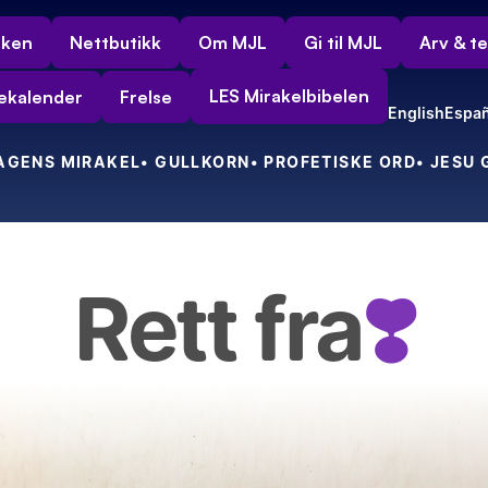
rken
Nettbutikk
Om MJL
Gi til MJL
Arv & t
LES Mirakelbibelen
ekalender
Frelse
English
Españ
DAGENS MIRAKEL
• GULLKORN
• PROFETISKE ORD
• JESU
Rett fra
❣️