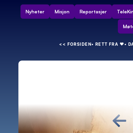
Nyheter
Misjon
Reportasjer
TeleKi
Møt
<<
 FORSIDEN
• RETT FRA 
❤️
• 
←