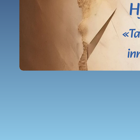
H
«Ta
in