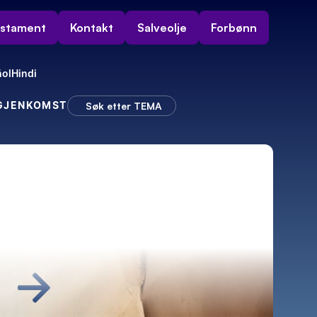
estament
Kontakt
Salveolje
Forbønn
ol
Hindi
 GJENKOMST
Søk etter TEMA
→