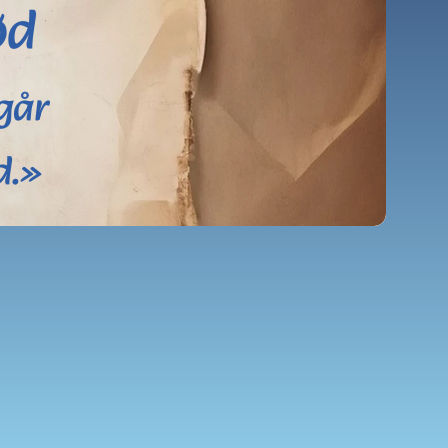
ød
går 
d.»