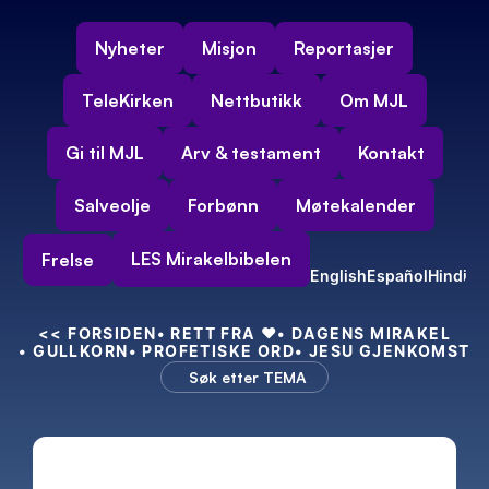
Nyheter
Misjon
Reportasjer
TeleKirken
Nettbutikk
Om MJL
Gi til MJL
Arv & testament
Kontakt
Salveolje
Forbønn
Møtekalender
LES Mirakelbibelen
Frelse
English
Español
Hindi
<<
 FORSIDEN
• RETT FRA 
❤️
• DAGENS MIRAKEL
• GULLKORN
• PROFETISKE ORD
• JESU GJENKOMST
Søk etter TEMA