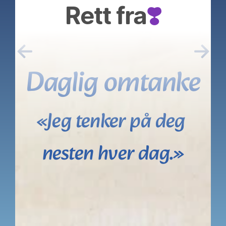
Rett fra
❣️
←
→
Daglig omtanke
«Jeg tenker på deg 
nesten hver dag.»