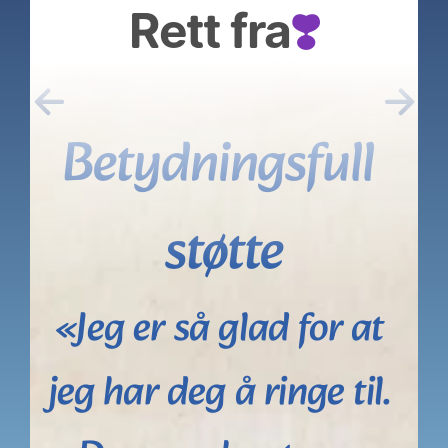
Rett fra
❣️
←
→
Betydningsfull 
støtte
«Jeg er så glad for at 
jeg har deg å ringe til. 