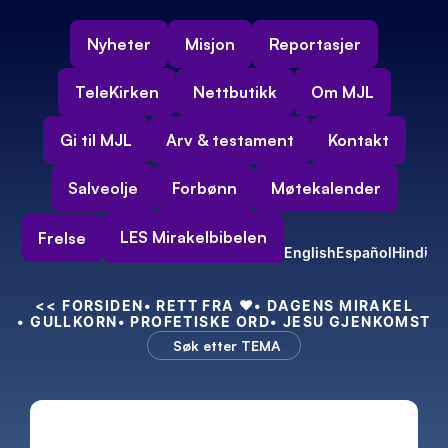
Nyheter
Misjon
Reportasjer
TeleKirken
Nettbutikk
Om MJL
Gi til MJL
Arv & testament
Kontakt
Salveolje
Forbønn
Møtekalender
LES Mirakelbibelen
Frelse
English
Español
Hindi
<<
 FORSIDEN
• RETT FRA 
❤️
• DAGENS MIRAKEL
• GULLKORN
• PROFETISKE ORD
• JESU GJENKOMST
Søk etter TEMA