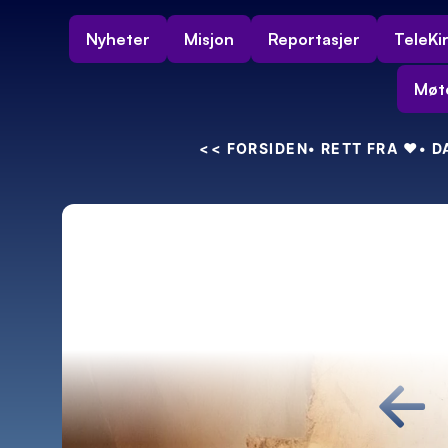
Nyheter
Misjon
Reportasjer
TeleKi
Møt
<<
 FORSIDEN
• RETT FRA 
❤️
• 
←