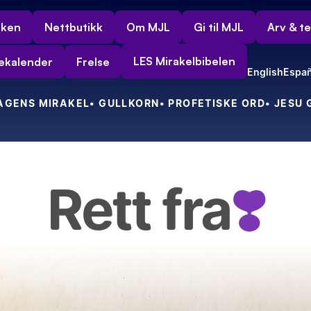
rken
Nettbutikk
Om MJL
Gi til MJL
Arv & t
LES Mirakelbibelen
ekalender
Frelse
English
Españ
DAGENS MIRAKEL
• GULLKORN
• PROFETISKE ORD
• JESU
Rett fra
❣️