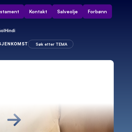
estament
Kontakt
Salveolje
Forbønn
ol
Hindi
 GJENKOMST
Søk etter TEMA
→