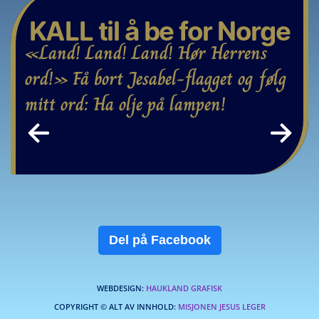
KALL til å be for Norge
«Land! Land! Land! Hør Herrens 
ord!» Få bort Jesabel-flagget og følg 
mitt ord: Ha olje på lampen!
←
→
Del på Facebook
WEBDESIGN:
HAUKLAND GRAFISK
COPYRIGHT © ALT AV INNHOLD:
MISJONEN JESUS LEGER