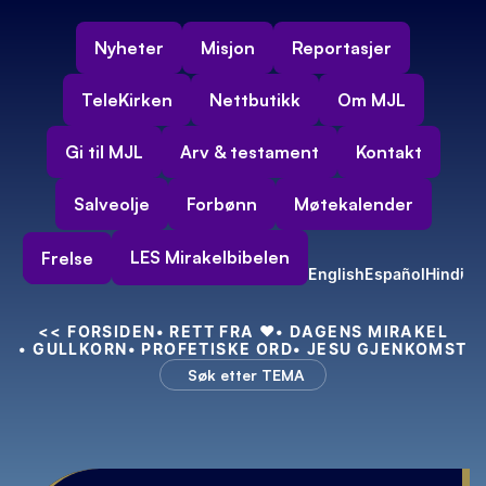
Nyheter
Misjon
Reportasjer
TeleKirken
Nettbutikk
Om MJL
Gi til MJL
Arv & testament
Kontakt
Salveolje
Forbønn
Møtekalender
LES Mirakelbibelen
Frelse
English
Español
Hindi
<<
 FORSIDEN
• RETT FRA 
❤️
• DAGENS MIRAKEL
• GULLKORN
• PROFETISKE ORD
• JESU GJENKOMST
Søk etter TEMA