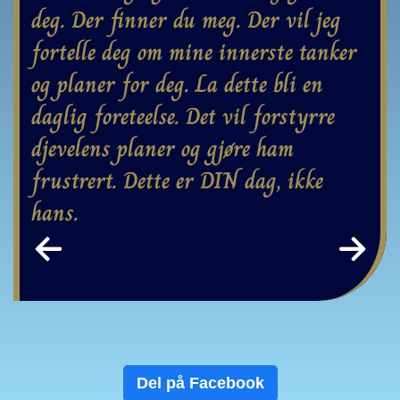
deg. Der finner du meg. Der vil jeg 
fortelle deg om mine innerste tanker 
og planer for deg. La dette bli en 
daglig foreteelse. Det vil forstyrre 
djevelens planer og gjøre ham 
frustrert. Dette er DIN dag, ikke 
hans.
←
→
Del på Facebook