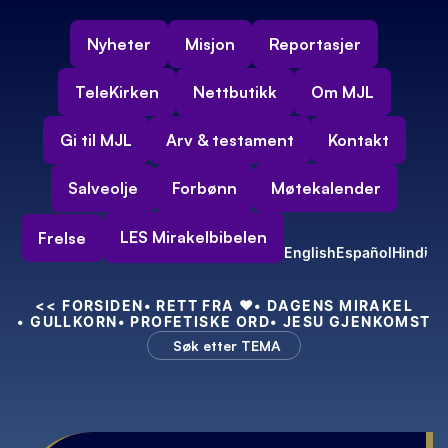
Nyheter
Misjon
Reportasjer
TeleKirken
Nettbutikk
Om MJL
Gi til MJL
Arv & testament
Kontakt
Salveolje
Forbønn
Møtekalender
LES Mirakelbibelen
Frelse
English
Español
Hindi
<<
 FORSIDEN
• RETT FRA 
❤️
• DAGENS MIRAKEL
• GULLKORN
• PROFETISKE ORD
• JESU GJENKOMST
Søk etter TEMA