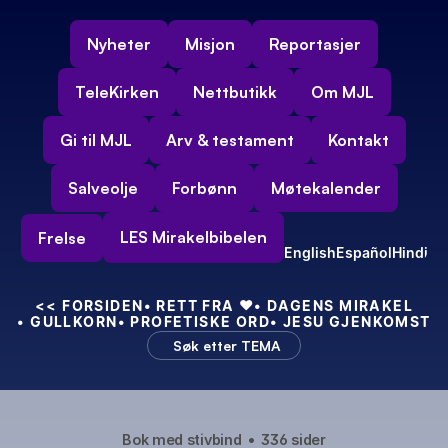
Nyheter
Misjon
Reportasjer
TeleKirken
Nettbutikk
Om MJL
Gi til MJL
Arv & testament
Kontakt
Salveolje
Forbønn
Møtekalender
LES Mirakelbibelen
Frelse
English
Español
Hindi
<<
 FORSIDEN
• RETT FRA 
❤️
• DAGENS MIRAKEL
• GULLKORN
• PROFETISKE ORD
• JESU GJENKOMST
Søk etter TEMA
Bok med stivbind
•
336 sider