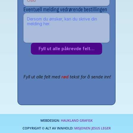
Eventuell melding vedrørende bestillingen
Fyll ut alle påkrevde felt…
Fyll ut alle felt med
rød
tekst for å sende inn!
WEBDESIGN:
HAUKLAND GRAFISK
COPYRIGHT © ALT AV INNHOLD:
MISJONEN JESUS LEGER