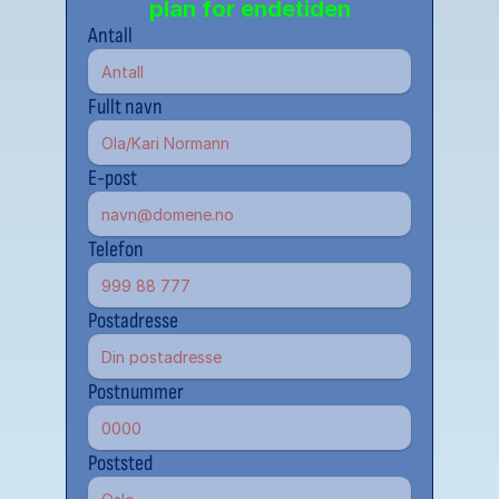
plan for endetiden
Antall
Fullt navn
E-post
Telefon
Postadresse
Postnummer
Poststed