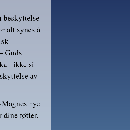
beskyttelse 
r alt synes å 
sk 
– Guds 
an ikke si 
kyttelse av 
n-Magnes nye 
ine føtter. 