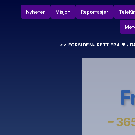
Nyheter
Misjon
Reportasjer
TeleKi
Møt
<<
 FORSIDEN
• RETT FRA 
❤️
• 
F
– 365