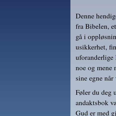
Denne hendige
fra Bibelen, et
gå i oppløsnin
usikkerhet, fi
uforanderlige 
noe og mene no
sine egne når 
Føler du deg u
andaktsbok væ
Gud er med g