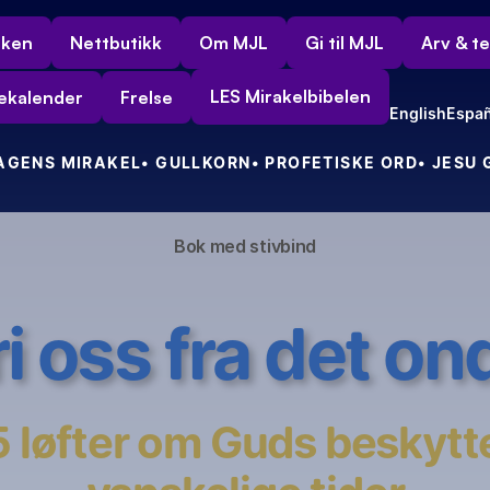
rken
Nettbutikk
Om MJL
Gi til MJL
Arv & t
LES Mirakelbibelen
ekalender
Frelse
English
Españ
DAGENS MIRAKEL
• GULLKORN
• PROFETISKE ORD
• JESU
Bok med stivbind
ri oss fra det on
 løfter om Guds beskyttel