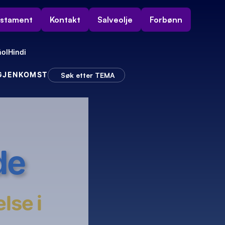
estament
Kontakt
Salveolje
Forbønn
ol
Hindi
 GJENKOMST
Søk etter TEMA
de
se i 