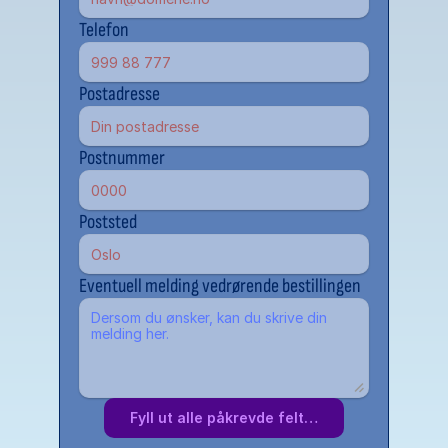
Telefon
Postadresse
Postnummer
Poststed
Eventuell melding vedrørende bestillingen
Fyll ut alle påkrevde felt…