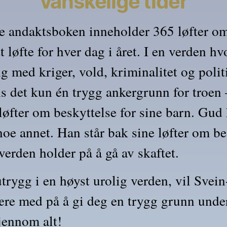
vanskelige tider
 andaktsboken inne­holder 365 løfter om 
t løfte for hver dag i året. I en verden hvo
g med kriger, vold, kriminalitet og politi
ns det kun én trygg ankergrunn for troen 
løfter om beskyttelse for sine barn. Gud k
e annet. Han står bak sine løfter om bes
verden holder på å gå av skaftet.
trygg i en høyst urolig verden, vil Svei
re med på å gi deg en trygg grunn under d
jennom alt!