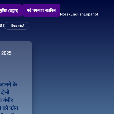
पढ़ें चमत्कार बाइबिल
मुक्ति (उद्धार)
Norsk
English
Español
SI
विषय खोजें
र 2025
चित्रण छवि
जानने के 
ोनों 
 गंभीर 
े को फोन 