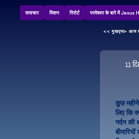
समाचार
मिशन
रिपोर्ट
परमेश्वर के बारे में Jesu
<< मुखपृष्ठ
• आज क
11 दि
कुछ महीने
लिए कि क्य
गर्दन की 
बीमारियों