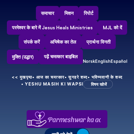
समाचार
मिशन
रिपोर्ट
परमेश्वर के बारे में Jesus Heals Ministries
MJL को दें
संपर्क करें
अभिषेक का तेल
प्रार्थना विनती
पढ़ें चमत्कार बाइबिल
मुक्ति (उद्धार)
Norsk
English
Español
<< मुखपृष्ठ
• आज का चमत्कार
• सुनहरे शब्द
• भविष्यवाणी के शब्द
• YESHU MASIH KI WAPSI
विषय खोजें
Parmeshwar ka aabhar, aapke 