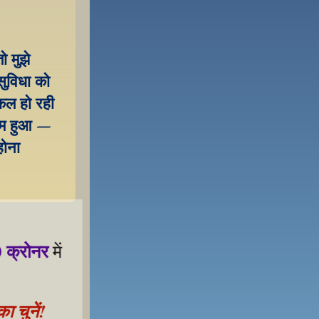
 मुझे 
सुविधा को 
िल हो रही 
्षम हुआ – 
ोना 
 क्रोनर
 में 
 चुनें!