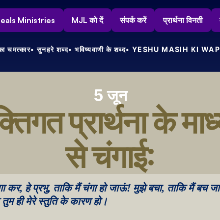
s Heals Ministries
MJL को दें
संपर्क करें
प्रार्थना विनती
ा चमत्कार
• सुनहरे शब्द
• भविष्यवाणी के शब्द
• YESHU MASIH KI WAP
5 जून
क्तिगत प्रार्थना के माध्
से चंगाई:
गा कर, हे प्रभु, ताकि मैं चंगा हो जाऊं! मुझे बचा, ताकि मैं बच जा
ि तुम ही मेरे स्तुति के कारण हो।