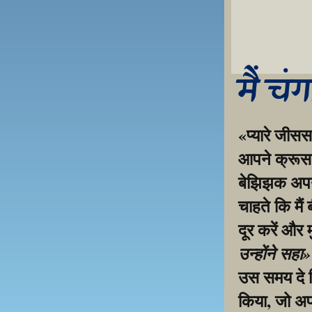
मैं चं
«प्यारे जीसस
आपने क्रूस प
बेझिझक अपनी 
चाहते कि मैं
दूर करें और 
उन्होंने सहा
उस समय दे द
किया, जो अप