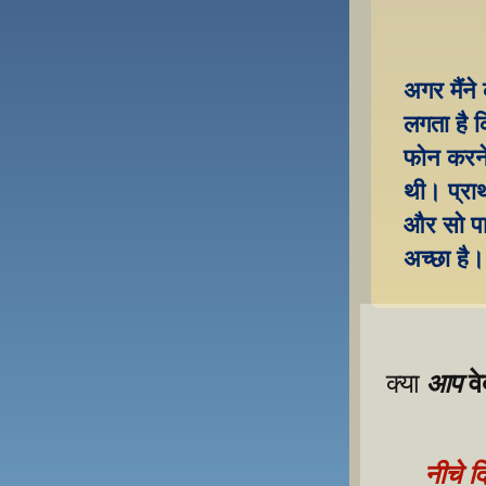
अगर मैंने
लगता है क
फोन करने 
थी। प्रार्
और सो पा
अच्छा है।
व
आप
क्या 
नीचे द