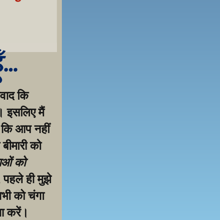
 samarthan ke liye!
ूँ…
वाद कि 
 इसलिए मैं 
 कि आप नहीं 
 बीमारी को 
ाओं को 
पहले ही मुझे 
ी को चंगा 
 करें। 