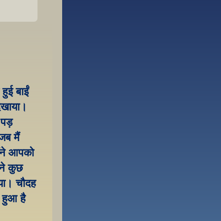
ई बाईं 
दिखाया। 
पड़ 
 मैं 
ंने आपको 
े कुछ 
गया। चौदह 
 हुआ है 