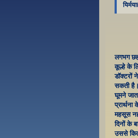
यिर्मय
लगभग छह म
कूल्हे के
डॉक्टरों 
सकती है।
घूमने जा
प्रार्थना
महसूस नही
दिनों के ब
उससे कित