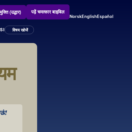
पढ़ें चमत्कार बाइबिल
मुक्ति (उद्धार)
Norsk
English
Español
SI
विषय खोजें
यम 
ऊं! 