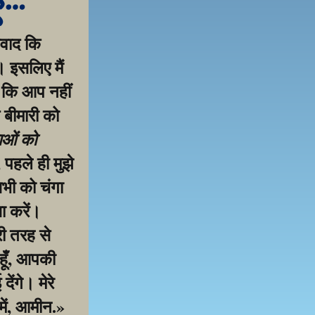
ूँ…
वाद कि 
 इसलिए मैं 
 कि आप नहीं 
 बीमारी को 
ाओं को 
पहले ही मुझे 
ी को चंगा 
 करें। 
ी तरह से 
हूँ, आपकी 
ंगे। मेरे 
में, आमीन.»