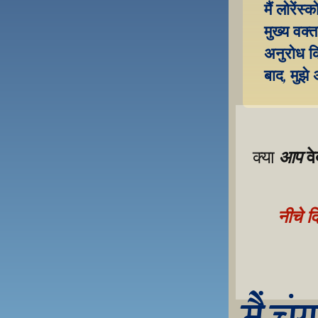
मैं लोरें
मुख्य वक्त
अनुरोध कि
बाद, मुझे
व
आप
क्या 
नीचे द