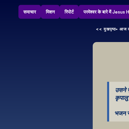
समाचार
मिशन
रिपोर्ट
परमेश्वर के बारे में Jesu
<< मुखपृष्ठ
• आज क
उसने स
कृपालु 
भजन स