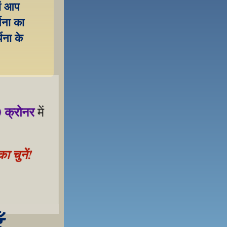
ं आप 
थना का 
ना के 
 क्रोनर
 में 
 चुनें!
 samarthan ke liye!