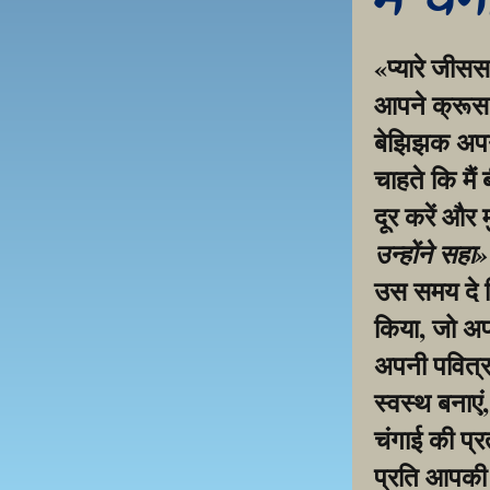
मैं चं
«प्यारे जीसस
आपने क्रूस प
बेझिझक अपनी 
चाहते कि मैं
दूर करें और 
उन्होंने सहा
उस समय दे द
किया, जो अप
अपनी पवित्र 
स्वस्थ बनाएं
चंगाई की प्रत
प्रति आपकी 