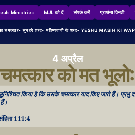
s Heals Ministries
MJL को दें
संपर्क करें
प्रार्थना विनती
ा चमत्कार
• सुनहरे शब्द
• भविष्यवाणी के शब्द
• YESHU MASIH KI WAP
4 अप्रैल
चमत्कार को मत भूलो:
ुनिश्चित किया है कि उसके चमत्कार याद किए जाते हैं। प्रभु द
हैं।
ंहिता 111:4