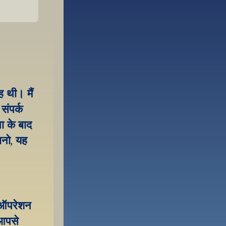
 थी। मैं 
ंपर्क 
ा के बाद 
नो, यह 
 ऑपरेशन 
आपसे 