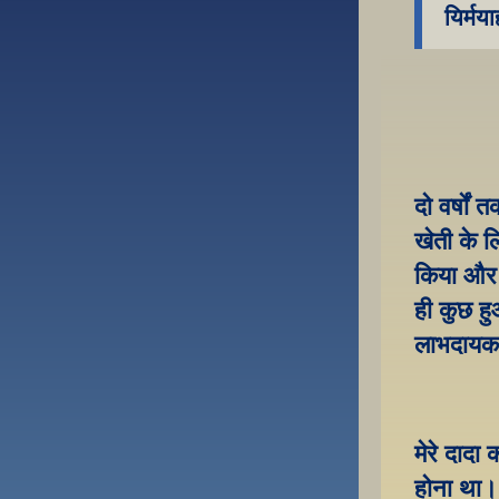
यिर्मय
दो वर्षों 
खेती के ल
किया और आ
ही कुछ हु
लाभदायक 
मेरे दादा
होना था।