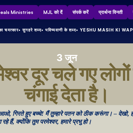
s Heals Ministries
MJL को दें
संपर्क करें
प्रार्थना विनती
ा चमत्कार
• सुनहरे शब्द
• भविष्यवाणी के शब्द
• YESHU MASIH KI WAP
3 जून
ेश्वर दूर चले गए लोगों
चंगाई देता है।
ओ, गिरते हुए बच्चे! मैं तुम्हारे पतन को ठीक करूंगा। – देखो, हम 
हे हैं, क्योंकि तुम परमेश्वर, हमारे प्रभु हो।