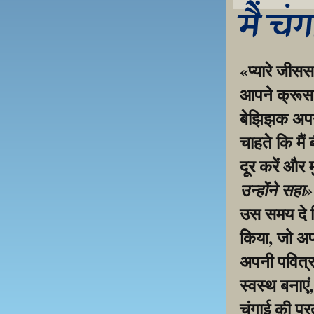
मैं चं
«प्यारे जीसस
आपने क्रूस प
बेझिझक अपनी 
चाहते कि मैं
दूर करें और 
उन्होंने सहा
उस समय दे द
किया, जो अप
अपनी पवित्र 
स्वस्थ बनाएं
चंगाई की प्रत