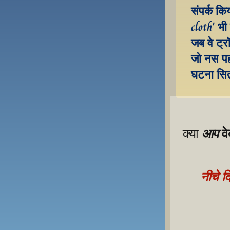
संपर्क कि
cloth' भ
जब वे ट्र
जो नस पह
घटना सितं
व
आप
क्या 
नीचे द