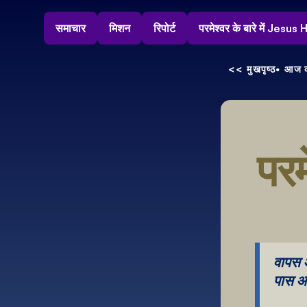
समाचार
मिशन
रिपोर्ट
परमेश्वर के बारे में Jesu
<< मुखपृष्ठ
• आज क
परम
वापस आ
पास आ र