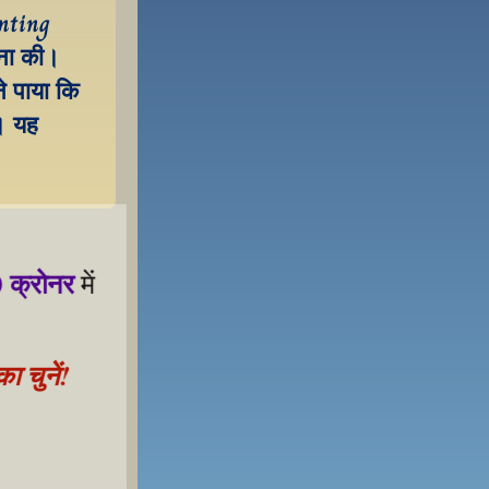
nting 
ना की। 
े पाया कि 
। यह 
 क्रोनर
 में 
 चुनें!
 samarthan ke liye!