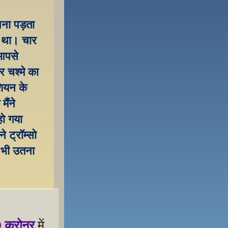
ना पड़ता 
ी था। चार 
आपसे 
 चश्मे का 
ियन के 
ंने 
ो गया 
 ट्रॉम्सो 
 भी उतना 
 क्रोनर
 में 