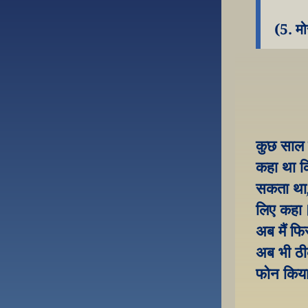
(5. म
कुछ साल प
कहा था क
सकता था, 
लिए कहा। 
अब मैं फ
अब भी ठीक
फोन किया