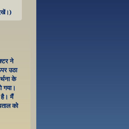
खें।)
्टर ने 
पर उठा 
थना के 
ो गया। 
। मैं 
पताल को 