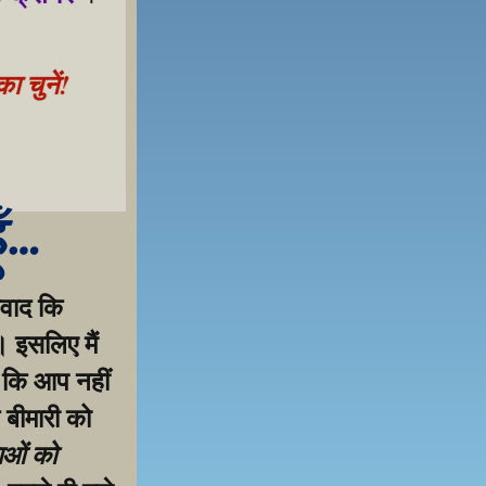
 चुनें!
 samarthan ke liye!
ूँ…
वाद कि 
 इसलिए मैं 
 कि आप नहीं 
 बीमारी को 
ाओं को 