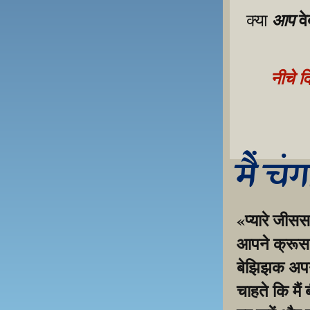
व
आप
क्या 
नीचे द
मैं चं
«प्यारे जीसस
आपने क्रूस प
बेझिझक अपनी 
चाहते कि मैं