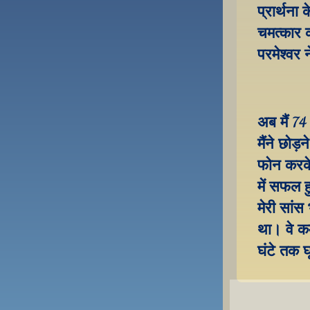
प्रार्थना
चमत्कार क
परमेश्वर 
अब मैं 7
मैंने छोड
फोन करके 
में सफल 
मेरी सांस 
था। वे कम
घंटे तक घ