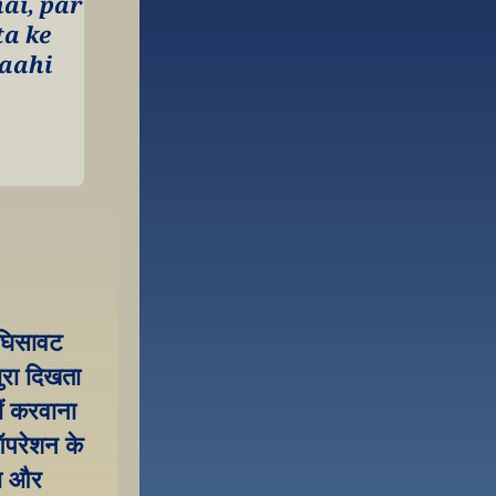
i, par 
a ke 
aahi 
 घिसावट 
ुरा दिखता 
ं करवाना 
ऑपरेशन के 
ा और 