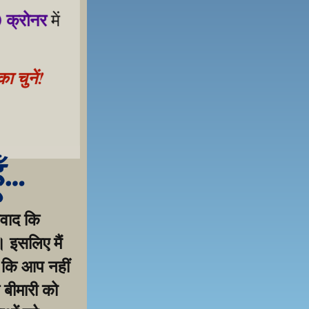
 क्रोनर
 में 
 चुनें!
 samarthan ke liye!
ूँ…
वाद कि 
 इसलिए मैं 
 कि आप नहीं 
 बीमारी को 