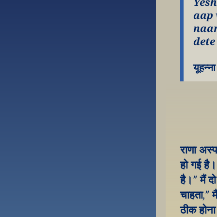
Yesh
aap 
naam
dete
यूहन्न
राणा अस्प
हो गई है।
है।" मैं 
चाहता," म
ठीक होना