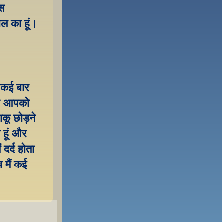
स 
ल का हूं। 
कई बार 
ने आपको 
ू छोड़ने 
हूं और 
दर्द होता 
 मैं कई 