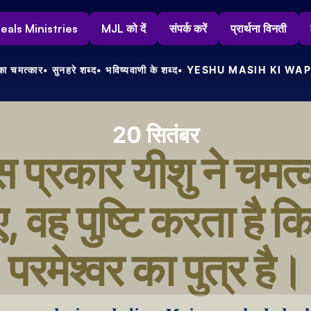
s Heals Ministries
MJL को दें
संपर्क करें
प्रार्थना विनती
ा चमत्कार
• सुनहरे शब्द
• भविष्यवाणी के शब्द
• YESHU MASIH KI WAP
20 सितंबर
 प्रकार यीशु ने चमत्क
, वह पुष्टि करता है कि
परमेश्वर का पुत्र है।