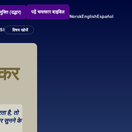
पढ़ें चमत्कार बाइबिल
मुक्ति (उद्धार)
Norsk
English
Español
SI
विषय खोजें
कर 
 है, तो 
र सुनने के 