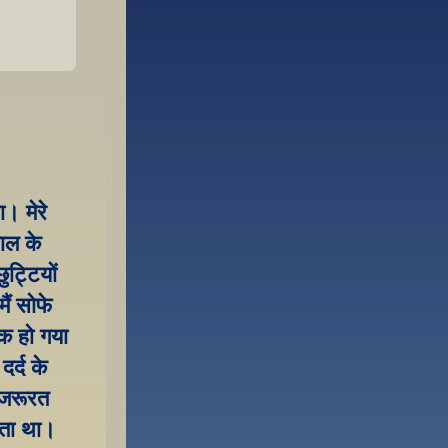
। मेरे 
ल के 
ट्टियों 
ं सोफे 
 हो गया 
र्द के 
जरूरत 
़ता था। 