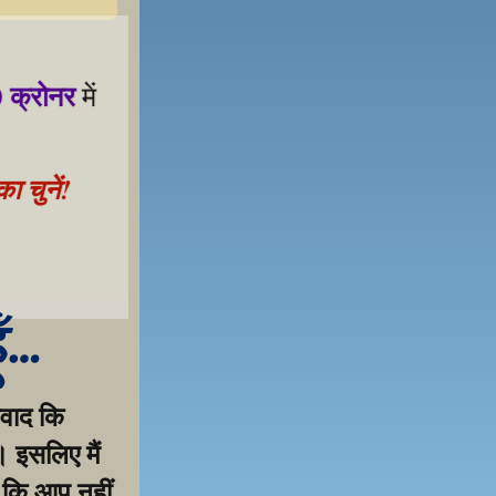
 क्रोनर
 में 
 चुनें!
 samarthan ke liye!
ूँ…
वाद कि 
 इसलिए मैं 
 कि आप नहीं 