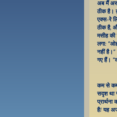
अब मैं अस
ठीक है। क
एक्स-रे ल
ठीक है, औ
मसीह की 
लगा: "ओह
नहीं है।"
गए हैं। "
कम से कम 
सदृश था 
प्रार्थना 
है! यह अज