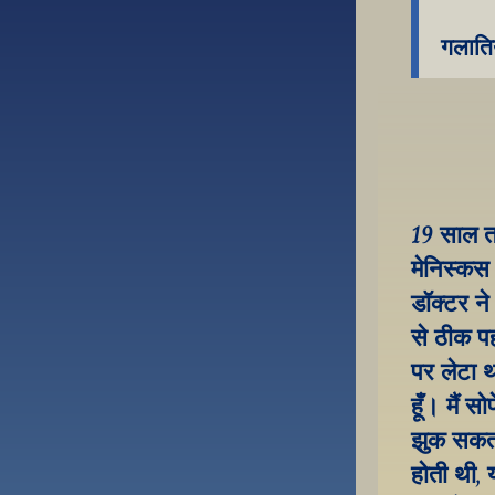
गलाति
19 साल तक
मेनिस्कस 
डॉक्टर ने
से ठीक पह
पर लेटा 
हूँ। मैं स
झुक सकता
होती थी, 