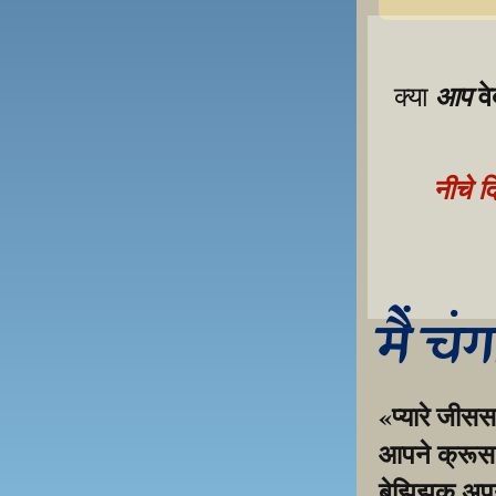
व
आप
क्या 
नीचे द
मैं चं
«प्यारे जीसस
आपने क्रूस प
बेझिझक अपनी 