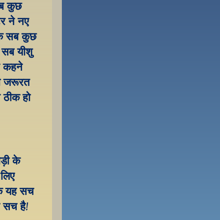
ब कुछ 
र ने नए 
कि सब कुछ 
 सब यीशु 
 कहने 
 जरूरत 
 ठीक हो 
़ी के 
लिए 
 कि यह सच 
ह सच है!