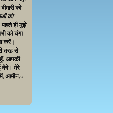
 बीमारी को 
ाओं को 
पहले ही मुझे 
ी को चंगा 
 करें। 
ी तरह से 
हूँ, आपकी 
ंगे। मेरे 
में, आमीन.»
samarthan ke liye!