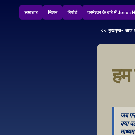
समाचार
मिशन
रिपोर्ट
परमेश्वर के बारे में Jesu
<< मुखपृष्ठ
• आज क
हम 
जब परम
क्या व
माध्यम