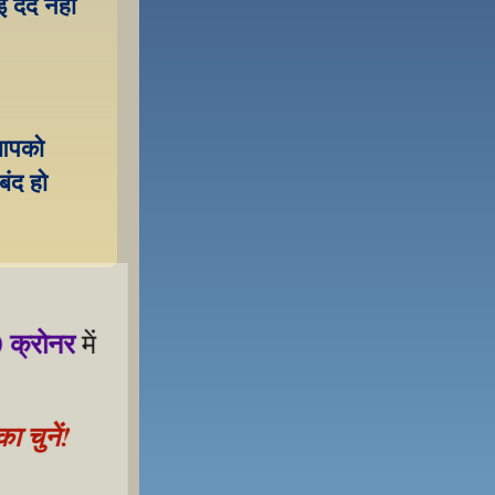
र्द नहीं 
आपको 
ंद हो 
 क्रोनर
 में 
 चुनें!