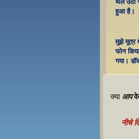
थैले उठा 
हुआ है।
मुझे मूत्
फोन किया 
गया। डॉक्
व
आप
क्या 
नीचे द