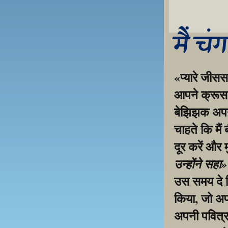
मैं चं
«प्यारे जीसस
आपने क्रूस प
बेझिझक अपनी 
चाहते कि मैं
दूर करें और 
उन्होंने सहा
उस समय दे द
किया, जो अप
अपनी पवित्र 