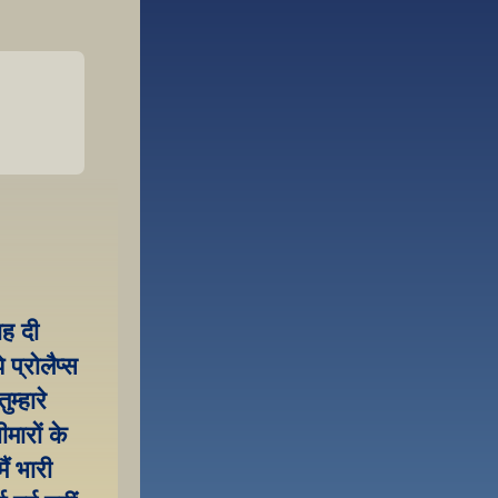
ह दी 
्रोलैप्स 
्हारे 
ारों के 
ं भारी 