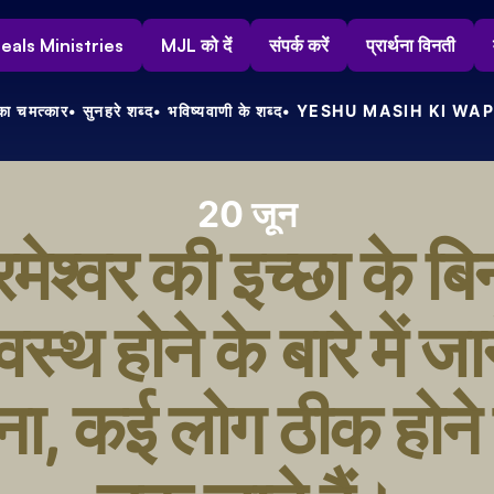
s Heals Ministries
MJL को दें
संपर्क करें
प्रार्थना विनती
ा चमत्कार
• सुनहरे शब्द
• भविष्यवाणी के शब्द
• YESHU MASIH KI WAP
20 जून
मेश्वर की इच्छा के बिन
वस्थ होने के बारे में जान
ना, कई लोग ठीक होने स