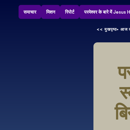
समाचार
मिशन
रिपोर्ट
परमेश्वर के बारे में Jesu
<< मुखपृष्ठ
• आज क
पर
स्
बि