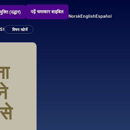
पढ़ें चमत्कार बाइबिल
मुक्ति (उद्धार)
Norsk
English
Español
SI
विषय खोजें
ा 
े 
े 