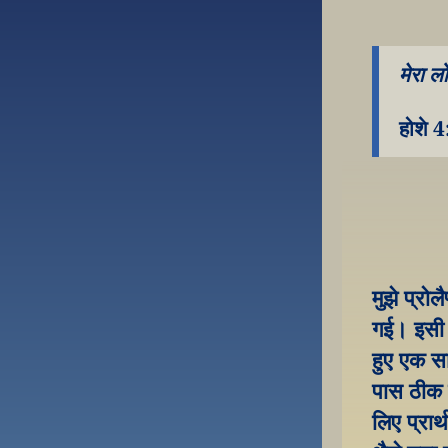
मेरा ल
होशे 4
मुझे प्रो
गई। इसी स
हुए एक साल
पास ठीक ह
लिए प्रार्