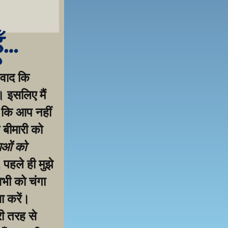
 samarthan ke liye!
ूँ…
वाद कि 
 इसलिए मैं 
 कि आप नहीं 
 बीमारी को 
ाओं को 
पहले ही मुझे 
ी को चंगा 
 करें। 
ी तरह से 