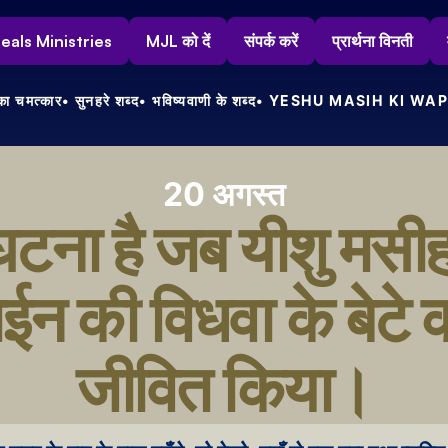
s Heals Ministries
MJL को दें
संपर्क करें
प्रार्थना विनती
ा चमत्कार
• सुनहरे शब्द
• भविष्यवाणी के शब्द
• YESHU MASIH KI WAP
20 अगस्त
घटना है जब यीशु मसीह 
ईन की विधवा के बेटे क
जीवित किया।