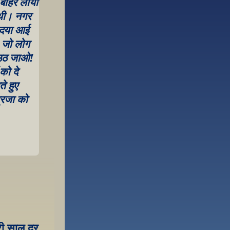
 बाहर लाया 
थी। नगर 
 दया आई 
जो लोग 
 उठ जाओ! 
ो दे 
 हुए 
रजा को 
री साल दर 