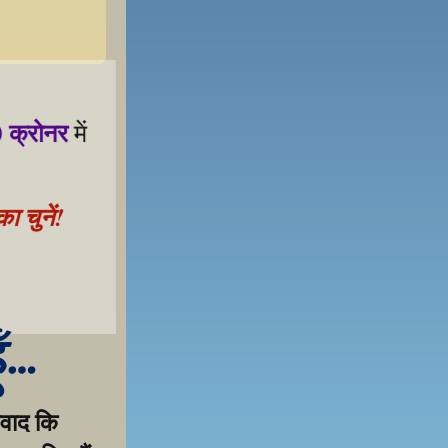
 क्रोनर
 में 
 चुनें!
 samarthan ke liye!
ूँ…
वाद कि 