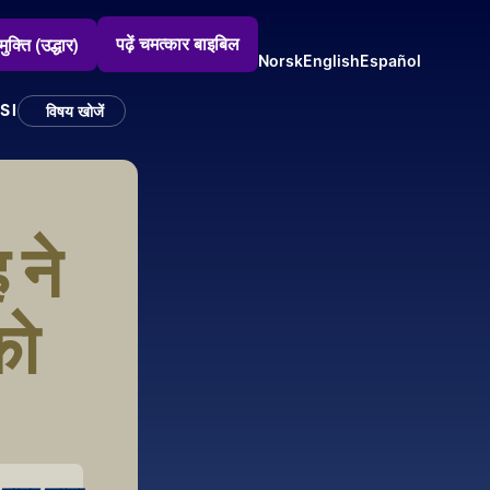
पढ़ें चमत्कार बाइबिल
मुक्ति (उद्धार)
Norsk
English
Español
SI
विषय खोजें
ने 
ो 