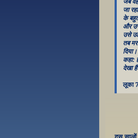
जब वह 
जा रह
के बहु
और उस
उसे उठ
तब मरा
दिया। 
कहा: ह
देखा ह
लूका 
दस सालों 