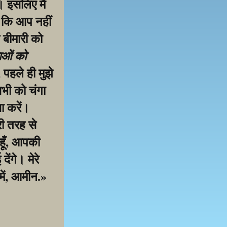
 इसलिए मैं 
 कि आप नहीं 
 बीमारी को 
ाओं को 
पहले ही मुझे 
ी को चंगा 
 करें। 
ी तरह से 
हूँ, आपकी 
ंगे। मेरे 
में, आमीन.»
samarthan ke liye!