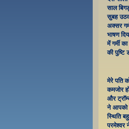
साल बिगड
सुबह उठकर
अक्सर गर्
भाषण दिया
में गर्मी
की पुष्टि
मेरे पति 
कमजोर हो 
और ट्रॉम्
ने आपको 
स्थिति बह
परमेश्वर न