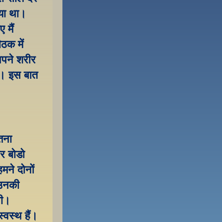
ा था। 
मैं 
क में 
अपने शरीर 
ा। इस बात 
तना 
र बोडो 
ने दोनों 
उनकी 
ी। 
्वस्थ हैं। 