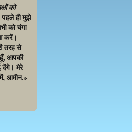
ाओं को 
पहले ही मुझे 
ी को चंगा 
 करें। 
ी तरह से 
हूँ, आपकी 
ंगे। मेरे 
में, आमीन.»
samarthan ke liye!