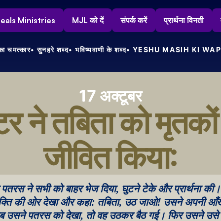
s Heals Ministries
MJL को दें
संपर्क करें
प्रार्थना विनती
ा चमत्कार
• सुनहरे शब्द
• भविष्यवाणी के शब्द
• YESHU MASIH KI WAP
17 अक्टूबर
टर ने तबिता को मृतकों 
जीवित किया:
पतरस ने सभी को बाहर भेज दिया, घुटने टेके और प्रार्थना की।
यक्ति की ओर देखा और कहा: तबिता, उठ जाओ! उसने अपनी आँखें
 उसने पतरस को देखा, तो वह उठकर बैठ गई। फिर उसने उसे 