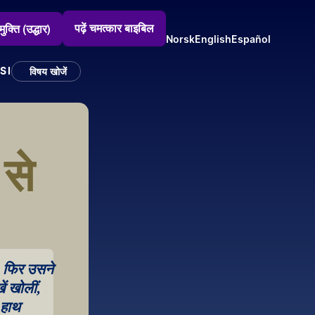
पढ़ें चमत्कार बाइबिल
मुक्ति (उद्धार)
Norsk
English
Español
SI
विषय खोजें
से 
 फिर उसने 
 खोलीं, 
हाथ 