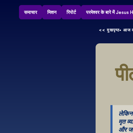
समाचार
मिशन
रिपोर्ट
परमेश्वर के बारे में Jesu
<< मुखपृष्ठ
• आज क
पी
लेकिन 
मृत व्
और जब