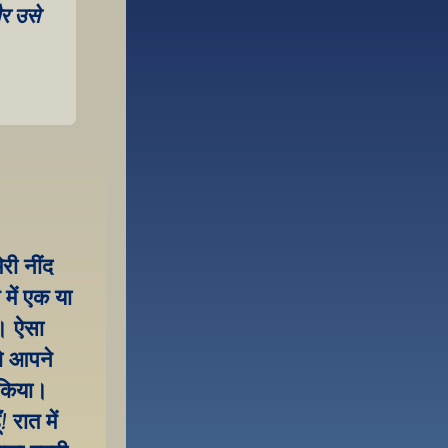
 उसे 
ी नींद 
में एक या 
। ऐसा 
ो आपने 
किया। 
रात में 