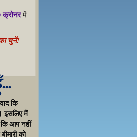
 क्रोनर
 में 
 चुनें!
 samarthan ke liye!
ूँ…
वाद कि 
 इसलिए मैं 
 कि आप नहीं 
 बीमारी को 