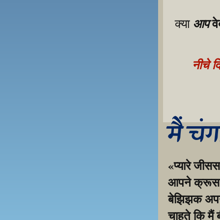
व
आप
क्या 
नीचे द
मैं चं
«प्यारे जीसस
आपने क्रूस प
बेझिझक अपनी 
चाहते कि मैं