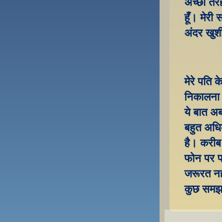
अच्छी तरह
हूँ। मेरी
अंदर खुशी
मेरे पति 
निकालना प
ये बात अब
बहुत अधिक
है। करीब 
फोन पर प
जरूरत नही
कुछ समझ न