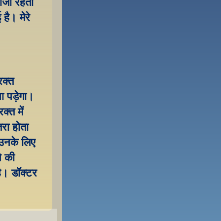
ाजा रहती 
ै। मेरे 
क्त 
 पड़ेगा। 
त में 
ा होता 
उनके लिए 
 की 
ै। डॉक्टर 