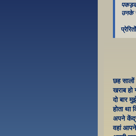
पकड़क
उनके 
प्रेरि
छह सालों 
खराब हो ग
दो बार मु
होता था क
अपने केंद
वहां आपने 