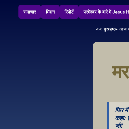
समाचार
मिशन
रिपोर्ट
परमेश्वर के बारे में Jesu
<< मुखपृष्ठ
• आज क
मर
फिर मैं
कहा: तू
जी!