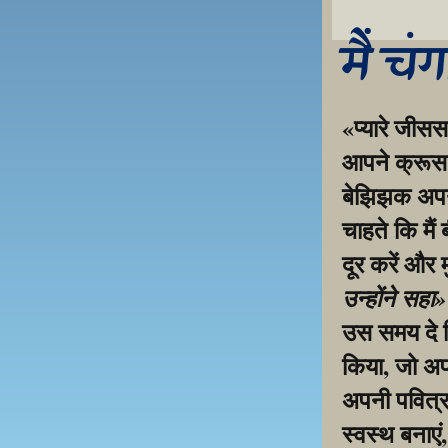
मैं चं
«प्यारे जीसस
आपने क्रूस प
बेझिझक अपनी 
चाहते कि मैं
दूर करें और 
उन्होंने सहा
उस समय दे द
किया, जो अप
अपनी पवित्र 
स्वस्थ बनाएं