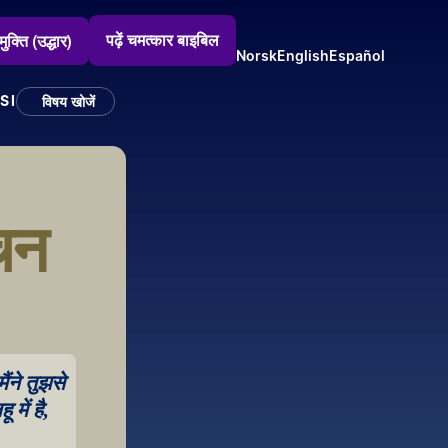
पढ़ें चमत्कार बाइबिल
मुक्ति (उद्धार)
Norsk
English
Español
SI
विषय खोजें
चन 
ंने तुझसे 
में है, 