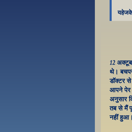
यहेजक
12 अक्टूब
थे। बचपन 
डॉक्टर स
आपने पेर स
अनुसार कि
तब से मैं
नहीं हुआ