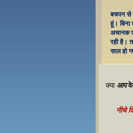
बचपन से ह
हूं। बिना
अचानक एक 
रही है। त
साल हो गए
व
आप
क्या 
नीचे द