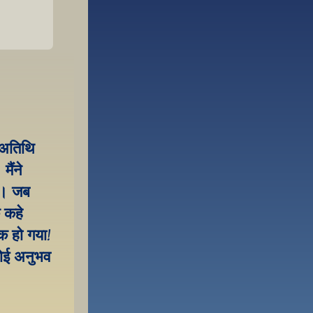
 अतिथि 
ंने 
आ। जब 
 कहे 
 हो गया! 
ोई अनुभव 