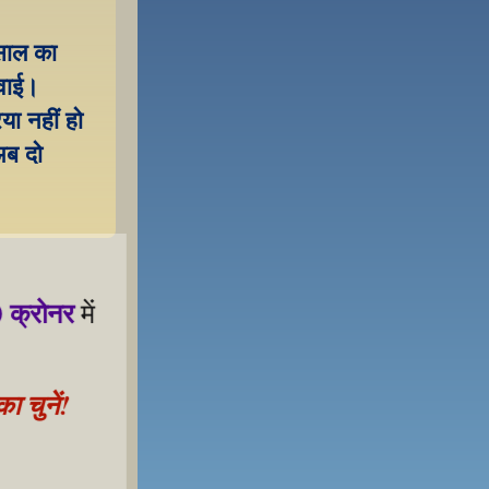
साल का 
वाई। 
ा नहीं हो 
ब दो 
 क्रोनर
 में 
 चुनें!
 samarthan ke liye!