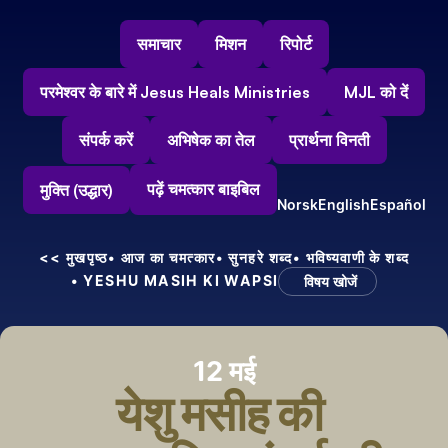
समाचार
मिशन
रिपोर्ट
परमेश्वर के बारे में Jesus Heals Ministries
MJL को दें
संपर्क करें
अभिषेक का तेल
प्रार्थना विनती
पढ़ें चमत्कार बाइबिल
मुक्ति (उद्धार)
Norsk
English
Español
<< मुखपृष्ठ
• आज का चमत्कार
• सुनहरे शब्द
• भविष्यवाणी के शब्द
• YESHU MASIH KI WAPSI
विषय खोजें
12 मई
येशु मसीह की 