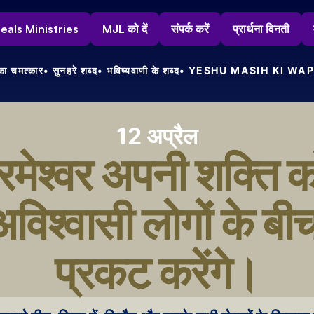
s Heals Ministries
MJL को दें
संपर्क करें
प्रार्थना विनती
ा चमत्कार
• सुनहरे शब्द
• भविष्यवाणी के शब्द
• YESHU MASIH KI WAP
12 अप्रैल
रमेश्वर अपनी शक्ति को
अविश्वासी लोगों के बीच
प्रकट करेंगे।