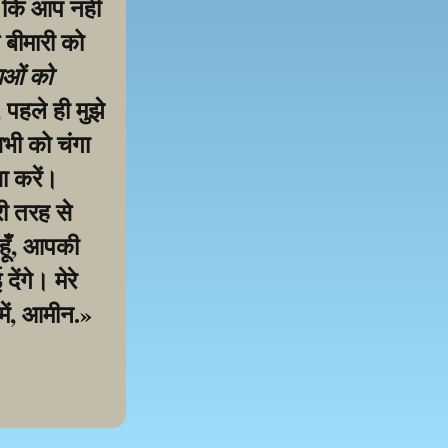
 कि आप नहीं 
 बीमारी को 
ाओं को 
पहले ही मुझे 
ी को चंगा 
 करें। 
ी तरह से 
हूँ, आपकी 
ंगे। मेरे 
में, आमीन.»
samarthan ke liye!