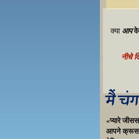
व
आप
क्या 
नीचे द
मैं चं
«प्यारे जीसस
आपने क्रूस प