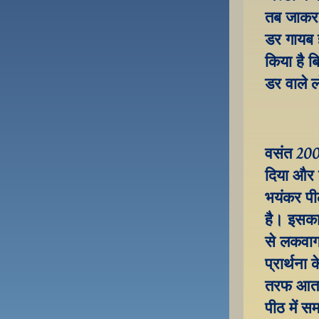
तब जाकर 
डर गायब ह
किया है ब
डर वाले ल
वसंत 2009
दिया और 
भयंकर पीठ
है। इसका
से लकवाग्
प्रार्थना
तरफ आता 
पीठ में सम