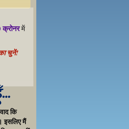
 क्रोनर
 में 
 चुनें!
 samarthan ke liye!
ूँ…
वाद कि 
 इसलिए मैं 