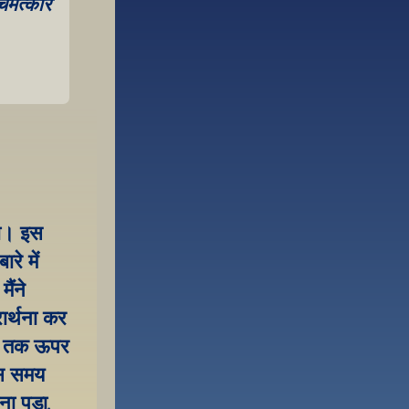
चमत्कार 
था। इस 
े में 
ंने 
र्थना कर 
िर तक ऊपर 
स समय 
 पड़ा, 