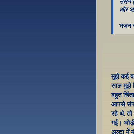
उसने त
और अद्
भजन स
मुझे कई वर
साल मुझे 
बहुत चिंत
आपसे संप
रहे थे, त
गई। थोड़ी
अल्टा में