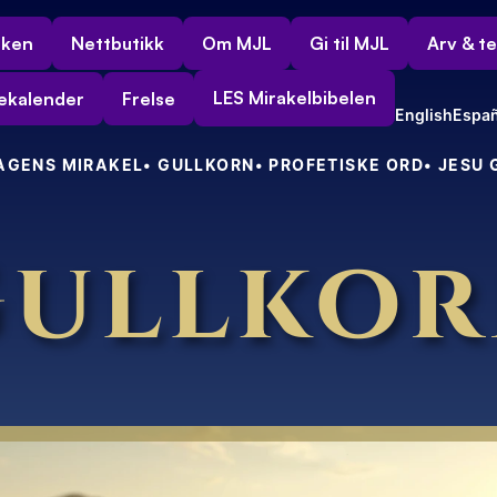
rken
Nettbutikk
Om MJL
Gi til MJL
Arv & t
LES Mirakelbibelen
ekalender
Frelse
English
Españ
DAGENS MIRAKEL
• GULLKORN
• PROFETISKE ORD
• JESU
ullko