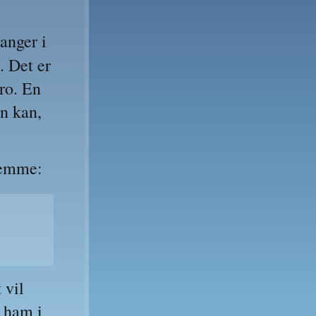
anger i 
 Det er 
ro. En 
n kan, 
jemme:
vil 
 ham i 