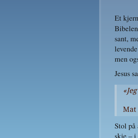
Et kjern
Bibelen
sant, me
levende 
men ogs
Jesus s
«Jeg
Mat 
Stol på 
skje – i