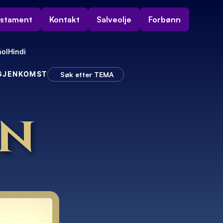
estament
Kontakt
Salveolje
Forbønn
ol
Hindi
 GJENKOMST
Søk etter TEMA
rn