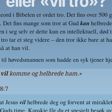
eller «vil tro»?
eord i Bibelen er ordet tro. Det fins over 500 g
kan
. Det fins mange som tror at Gud 
 helbrede.
n i seg selv er dette kun en intellektuell, død t
tro tar et steg videre – den tror ikke bare at ha
å at han vil. 
a til høvedsmannen som hadde en syk tjener h
 
vil
 komme og helbrede ham.»
8:7
vil
at Jesus 
 helbrede deg og forvent at miraklet 
 Guds time. Kanskje får du et spesielt besøk av