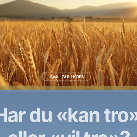
Søk i GULLKORN
Har du «kan tro»