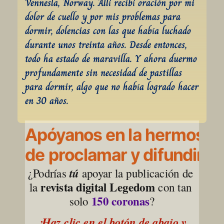
Vennesla, Norway. Allí recibí oración por mi 
dolor de cuello y por mis problemas para 
dormir, dolencias con las que había luchado 
durante unos treinta años. Desde entonces, 
todo ha estado de maravilla. Y ahora duermo 
profundamente sin necesidad de pastillas 
para dormir, algo que no había logrado hacer 
en 30 años.
Apóyanos en la hermosa l
de proclamar y difundir la
¿Podrías 
tú
 apoyar la publicación de 
revista digital Legedom
la 
 con tan 
150 coronas
solo 
?
¡Haz clic en el botón de abajo y 